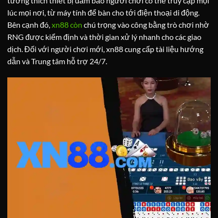
tương thích thiết bị đảm bảo người chơi có thể truy cập mọi
lúc mọi nơi, từ máy tính để bàn cho tới điện thoại di động.
Bên cạnh đó,
xn88 còn
chú trọng vào công bằng trò chơi nhờ
RNG được kiểm định và thời gian xử lý nhanh cho các giao
dịch. Đối với người chơi mới, xn88 cung cấp tài liệu hướng
dẫn và Trung tâm hỗ trợ 24/7.