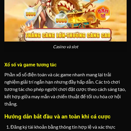
Casino và slot
Xổ số và game tương tác
Phần xổ số điện toán và các game nhanh mang lại trải
nghiệm giải trí ngắn hạn nhưng đầy hấp dẫn. Các trò chơi
tương tác cho phép người chơi đặt cược theo cách sáng tạo,
kết hợp giữa may mắn và chiến thuật để tối ưu hóa cơ hội
thắng.
Hướng dẫn bắt đầu và an toàn khi cá cược
Đăng ký tài khoản bằng thông tin hợp lệ và xác thực