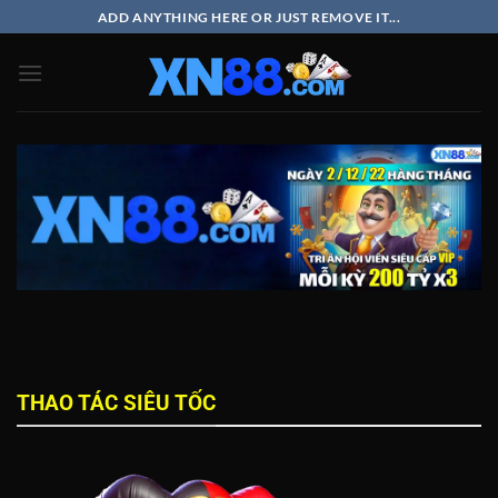
Bỏ
ADD ANYTHING HERE OR JUST REMOVE IT...
qua
nội
dung
THAO TÁC SIÊU TỐC