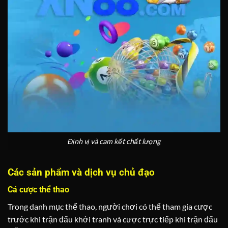
Định vị và cam kết chất lượng
Các sản phẩm và dịch vụ chủ đạo
Cá cược thể thao
Trong danh mục thể thao, người chơi có thể tham gia cược
trước khi trận đấu khởi tranh và cược trực tiếp khi trận đấu