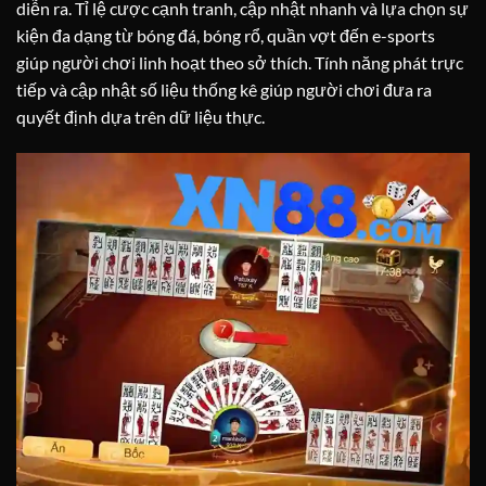
diễn ra. Tỉ lệ cược cạnh tranh, cập nhật nhanh và lựa chọn sự
kiện đa dạng từ bóng đá, bóng rổ, quần vợt đến e-sports
giúp người chơi linh hoạt theo sở thích. Tính năng phát trực
tiếp và cập nhật số liệu thống kê giúp người chơi đưa ra
quyết định dựa trên dữ liệu thực.