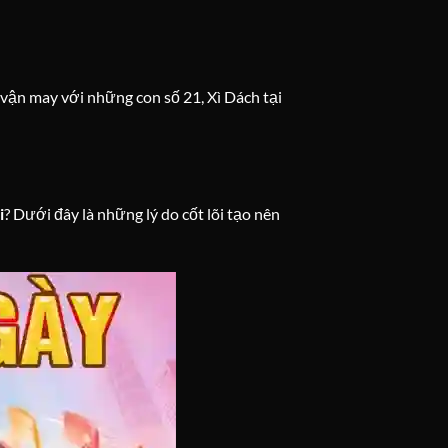
 vận may với những con số 21, Xì Dách tại
i
? Dưới đây là những lý do cốt lõi tạo nên