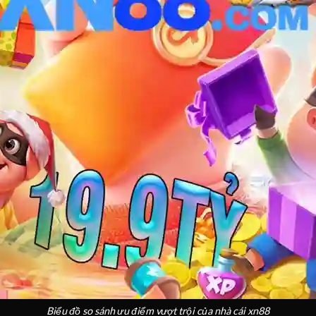
Biểu đồ so sánh ưu điểm vượt trội của nhà cái xn88