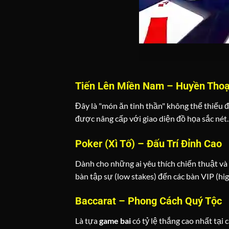
Tiến Lên Miền Nam – Huyền Thoạ
Đây là "món ăn tinh thần" không thể thiếu 
được nâng cấp với giao diện đồ họa sắc nét.
Poker (Xì Tố) – Đấu Trí Đỉnh Cao
Dành cho những ai yêu thích chiến thuật và 
bàn tập sự (low stakes) đến các bàn VIP (hi
Baccarat – Phong Cách Quý Tộc
Là tựa
game bai
có tỷ lệ thắng cao nhất tại