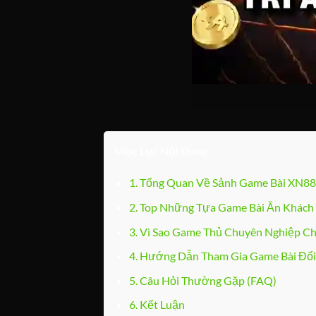
Mục Lục Nội Dung:
1. Tổng Quan Về Sảnh Game Bài XN88
2. Top Những Tựa Game Bài Ăn Khách
3. Vì Sao Game Thủ Chuyên Nghiệp C
4. Hướng Dẫn Tham Gia Game Bài Đổ
5. Câu Hỏi Thường Gặp (FAQ)
6. Kết Luận