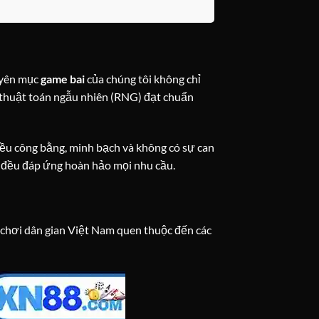
uyên mục
game bai
của chúng tôi không chỉ
ữa thuật toán ngẫu nhiên (RNG) đạt chuẩn
ều công bằng, minh bạch và không có sự can
đều đáp ứng hoàn hảo mọi nhu cầu.
 chơi dân gian Việt Nam quen thuộc đến các