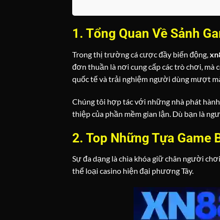
1. Tổng Quan Về Sảnh G
Trong thị trường cá cược đầy biến động,
xn
đơn thuần là nơi cung cấp các trò chơi, mà c
quốc tế và trải nghiệm người dùng mượt mà
Chúng tôi hợp tác với những nhà phát hành
thiệp của phần mềm gian lận. Dù bạn là ngư
2. Top Những Tựa Game B
Sự đa dạng là chìa khóa giữ chân người chơi
thể loại casino hiện đại phương Tây.