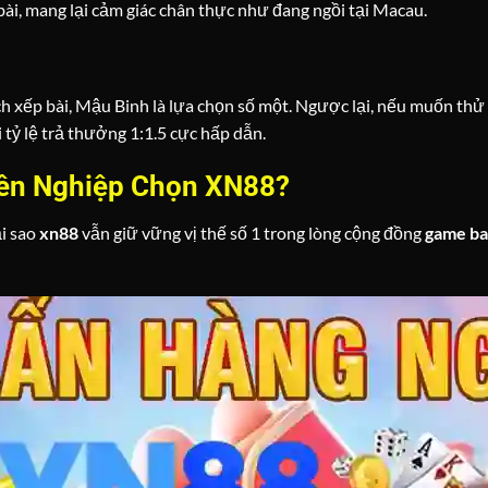
bài, mang lại cảm giác chân thực như đang ngồi tại Macau.
ách xếp bài, Mậu Binh là lựa chọn số một. Ngược lại, nếu muốn thử
tỷ lệ trả thưởng 1:1.5 cực hấp dẫn.
yên Nghiệp Chọn XN88?
ại sao
xn88
vẫn giữ vững vị thế số 1 trong lòng cộng đồng
game ba