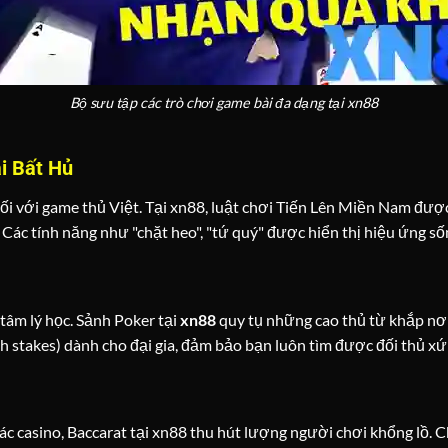
Bộ sưu tập các trò chơi game bài đa dạng tại xn88
i Bất Hủ
đối với game thủ Việt. Tại xn88, luật chơi Tiến Lên Miền Nam đư
 Các tính năng như "chặt heo", "tứ quý" được hiển thị hiệu ứng số
tâm lý học. Sảnh Poker tại
xn88
quy tụ những cao thủ từ khắp nơ
gh stakes) dành cho đại gia, đảm bảo bạn luôn tìm được đối thủ x
 các casino, Baccarat tại xn88 thu hút lượng người chơi khổng lồ. 