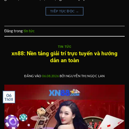
TIẾP TỤC ĐỌC
→
Đăng trong
tin tức
TIN TỨC
xn88: Nền tảng giải trí trực tuyến và hướng
dẫn an toàn
ĐĂNG VÀO
06.08.2026
BỞI
NGUYỄN THỊ NGỌC LAN
06
Th08