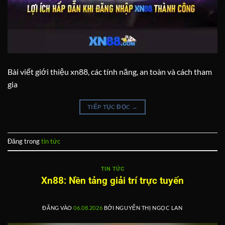
Bài viết giới thiệu xn88, các tính năng, an toàn và cách tham
gia
TIẾP TỤC ĐỌC
→
Đăng trong
tin tức
TIN TỨC
Xn88: Nền tảng giải trí trực tuyến
ĐĂNG VÀO
06.08.2026
BỞI
NGUYỄN THỊ NGỌC LAN