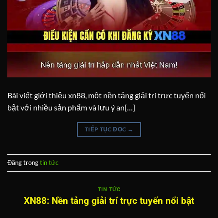
Bài viết giới thiệu xn88, một nền tảng giải trí trực tuyến nổi
bật với nhiều sản phẩm và lưu ý an[…]
TIẾP TỤC ĐỌC
→
Đăng trong
tin tức
TIN TỨC
XN88: Nền tảng giải trí trực tuyến nổi bật