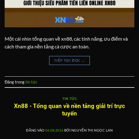
Một cái nhìn tổng quan về xn88, các tính năng, ưu điểm và
cách tham gia nền tảng cá cược an toàn.
TIẾP TỤC ĐỌC
→
Đăng trong
tin tức
TIN TỨC
Xn88 - Tổng quan về nền tảng giải trí trực
tuyến
ĐĂNG VÀO
06.08.2026
BỞI
NGUYỄN THỊ NGỌC LAN