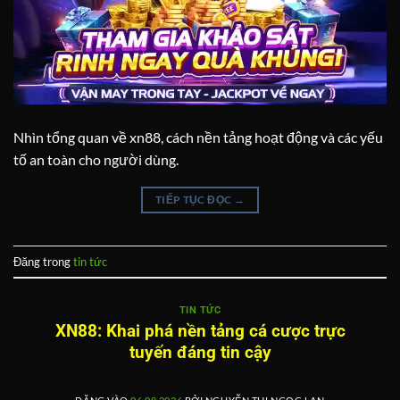
Nhìn tổng quan về xn88, cách nền tảng hoạt động và các yếu
tố an toàn cho người dùng.
TIẾP TỤC ĐỌC
→
Đăng trong
tin tức
TIN TỨC
XN88: Khai phá nền tảng cá cược trực
tuyến đáng tin cậy