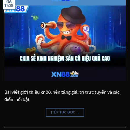
06
Th08
Bài viết giới thiệu xn88, nền tảng giải trí trực tuyến và các
điểm nổi bật
TIẾP TỤC ĐỌC
→