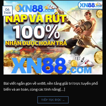
06
Th08
Bài viết ngắn gọn về xn88, nền tảng giải trí trực tuyến phổ
biến và an toàn, cùng các tính năng[…]
TIẾP TỤC ĐỌC
→