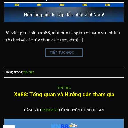
Bài viết giới thiệu xn88, một nền tảng trực tuyến với nhiều
trò chơi và các tùy chọn cá cược, kèm[…]
TIẾP TỤC ĐỌC
→
Đăng trong
tin tức
TIN TỨC
Xn88: Tổng quan và Hướng dẫn tham gia
ĐĂNG VÀO
06.08.2026
BỞI
NGUYỄN THỊ NGỌC LAN