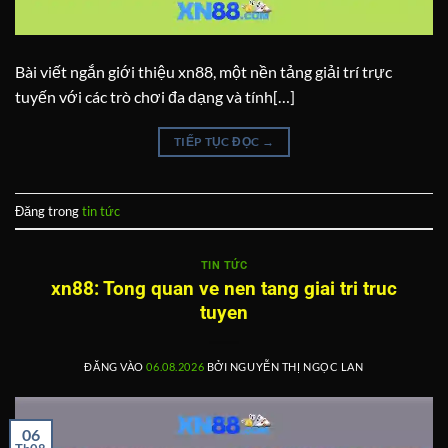
Bài viết ngắn giới thiệu xn88, một nền tảng giải trí trực
tuyến với các trò chơi đa dạng và tính[…]
TIẾP TỤC ĐỌC
→
Đăng trong
tin tức
TIN TỨC
xn88: Tong quan ve nen tang giai tri truc
tuyen
ĐĂNG VÀO
06.08.2026
BỞI
NGUYỄN THỊ NGỌC LAN
06