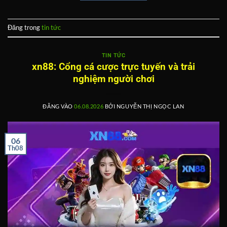
Đăng trong
tin tức
TIN TỨC
xn88: Cổng cá cược trực tuyến và trải
nghiệm người chơi
ĐĂNG VÀO
06.08.2026
BỞI
NGUYỄN THỊ NGỌC LAN
06
Th08