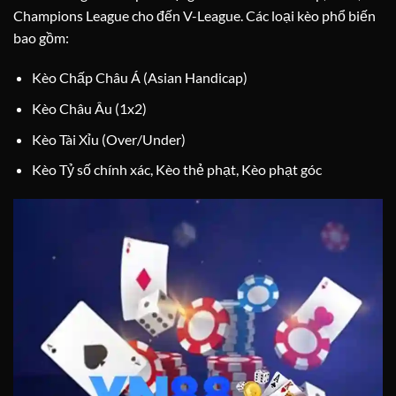
Champions League cho đến V-League. Các loại kèo phổ biến
bao gồm:
Kèo Chấp Châu Á (Asian Handicap)
Kèo Châu Âu (1x2)
Kèo Tài Xỉu (Over/Under)
Kèo Tỷ số chính xác, Kèo thẻ phạt, Kèo phạt góc