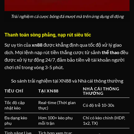
Trải nghiệm cá cược bóng đá mượt mà trên ứng dụng di động
Thanh toán sòng phẳng, nạp rút siêu tốc
Sự uy tín của
xn88
được khẳng định qua tốc độ xử lý giao
dịch. Mọi lệnh nạp rút tiền thắng cược từ sảnh
thể thao
đều
được xử lý tự động 24/7, đảm bảo tiền về tài khoản người
chơi chỉ trong vòng 3-5 phút.
So sánh trải nghiệm tại XN88 và Nhà cái thông thường
NHÀ CÁI THÔNG
TIÊU CHÍ
TẠI XN88
THƯỜNG
Tốc độ cập
Real-time (Thời gian
Có độ trễ 10-30s
nhật kèo
thực)
Đa dạng kèo
Hơn 100+ kèo phụ
Chỉ có kèo chính (HDP,
phụ
mỗi trận
1x2, TX)
Tính năng Live
Tích hợp xem trực