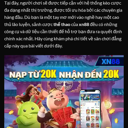
Tại đây, người chơi sẽ được tiếp cận với hệ thống kèo cược
đa dạng nhất thị trường, được tối ưu hóa bởi các chuyên gia
hàng đầu. Dù bạn là một tay mơ mới vào nghề hay một cao
thủ lão luyện, sảnh cược
thể thao
của
xn88
đều có những
công cụ và dữ liệu cần thiết để hỗ trợ bạn đưa ra quyết định
chính xác nhất. Hãy cùng khám phá chi tiết về sân chơi đẳng
cấp này qua bài viết dưới đây.