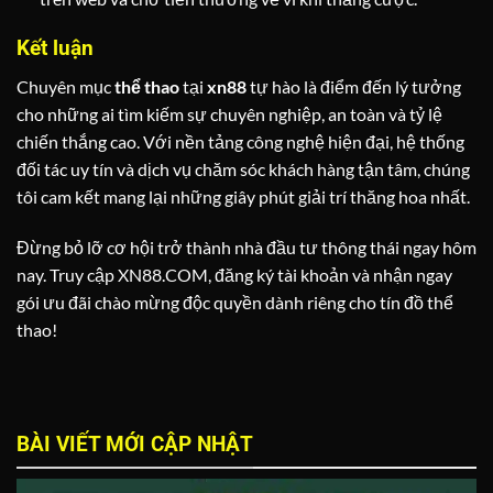
Kết luận
Chuyên mục
thể thao
tại
xn88
tự hào là điểm đến lý tưởng
cho những ai tìm kiếm sự chuyên nghiệp, an toàn và tỷ lệ
chiến thắng cao. Với nền tảng công nghệ hiện đại, hệ thống
đối tác uy tín và dịch vụ chăm sóc khách hàng tận tâm, chúng
tôi cam kết mang lại những giây phút giải trí thăng hoa nhất.
Đừng bỏ lỡ cơ hội trở thành nhà đầu tư thông thái ngay hôm
nay. Truy cập XN88.COM, đăng ký tài khoản và nhận ngay
gói ưu đãi chào mừng độc quyền dành riêng cho tín đồ thể
thao!
BÀI VIẾT MỚI CẬP NHẬT