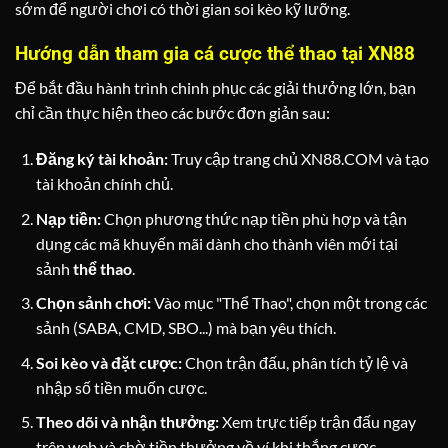
sớm để người chơi có thời gian soi kèo kỹ lưỡng.
Hướng dẫn tham gia cá cược thể thao tại XN88
Để bắt đầu hành trình chinh phục các giải thưởng lớn, bạn
chỉ cần thực hiện theo các bước đơn giản sau:
Đăng ký tài khoản:
Truy cập trang chủ XN88.COM và tạo
tài khoản chính chủ.
Nạp tiền:
Chọn phương thức nạp tiền phù hợp và tận
dụng các mã khuyến mãi dành cho thành viên mới tại
sảnh
thể thao
.
Chọn sảnh chơi:
Vào mục "Thể Thao", chọn một trong các
sảnh (SABA, CMD, SBO...) mà bạn yêu thích.
Soi kèo và đặt cược:
Chọn trận đấu, phân tích tỷ lệ và
nhập số tiền muốn cược.
Theo dõi và nhận thưởng:
Xem trực tiếp trận đấu ngay
trên web và chờ tiền thưởng về ví khi thắng cược.