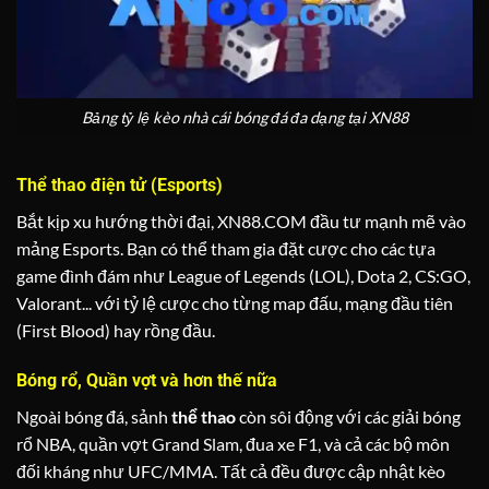
Bảng tỷ lệ kèo nhà cái bóng đá đa dạng tại XN88
Thể thao điện tử (Esports)
Bắt kịp xu hướng thời đại, XN88.COM đầu tư mạnh mẽ vào
mảng Esports. Bạn có thể tham gia đặt cược cho các tựa
game đình đám như League of Legends (LOL), Dota 2, CS:GO,
Valorant... với tỷ lệ cược cho từng map đấu, mạng đầu tiên
(First Blood) hay rồng đầu.
Bóng rổ, Quần vợt và hơn thế nữa
Ngoài bóng đá, sảnh
thể thao
còn sôi động với các giải bóng
rổ NBA, quần vợt Grand Slam, đua xe F1, và cả các bộ môn
đối kháng như UFC/MMA. Tất cả đều được cập nhật kèo