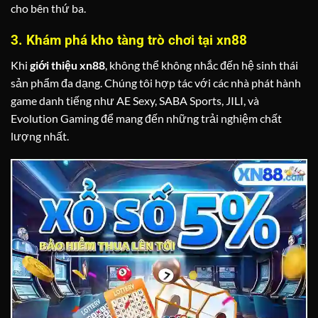
cho bên thứ ba.
3. Khám phá kho tàng trò chơi tại xn88
Khi
giới thiệu xn88
, không thể không nhắc đến hệ sinh thái
sản phẩm đa dạng. Chúng tôi hợp tác với các nhà phát hành
game danh tiếng như AE Sexy, SABA Sports, JILI, và
Evolution Gaming để mang đến những trải nghiệm chất
lượng nhất.