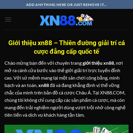
Bỏ
ADD ANYTHING HERE OR JUST REMOVE IT...
qua
nội
dung
Giới thiệu xn88 – Thiên đường giải trí cá
cược đẳng cấp quốc tế
Chào mừng bạn đến với chuyên trang
giới thiệu xn88
, nơi
mở ra cánh cửa bước vào thế giới giải trí trực tuyến đỉnh
cao. Với sứ mệnh mang lại một sân chơi công bằng, minh
bạch và an toàn,
xn88
đã và đang khẳng định vị thế vững
chắc của mình trên bản đồ cá cược Châu Á. Tại XN88.COM,
chúng tôi không chỉ cung cấp các sản phẩm cá cược, mà còn
mang đến trải nghiệm người dùng vượt trội nhờ công nghệ
tiên tiến và dịch vụ khách hàng tận tâm.