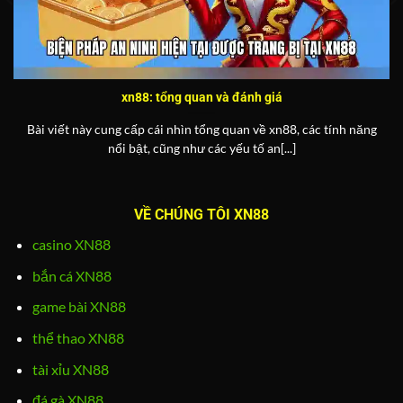
xn88: tổng quan và đánh giá
Bài viết này cung cấp cái nhìn tổng quan về xn88, các tính năng
nổi bật, cũng như các yếu tố an[...]
VỀ CHÚNG TÔI XN88
casino XN88
bắn cá XN88
game bài XN88
thể thao XN88
tài xỉu XN88
đá gà XN88