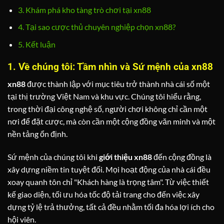
3. Khám phá kho tàng trò chơi tại xn88
4. Tại sao cược thủ chuyên nghiệp chọn xn88?
5. Kết luận
1. Về chúng tôi: Tầm nhìn và Sứ mệnh của xn88
xn88
được thành lập với mục tiêu trở thành nhà cái số một
tại thị trường Việt Nam và khu vực. Chúng tôi hiểu rằng,
trong thời đại công nghệ số, người chơi không chỉ cần một
nơi để đặt cược, mà còn cần một cộng đồng văn minh và một
nền tảng ổn định.
Sứ mệnh của chúng tôi khi
giới thiệu xn88
đến cộng đồng là
xây dựng niềm tin tuyệt đối. Mọi hoạt động của nhà cái đều
xoay quanh tôn chỉ "Khách hàng là trọng tâm". Từ việc thiết
kế giao diện, tối ưu hóa tốc độ tải trang cho đến việc xây
dựng tỷ lệ trả thưởng, tất cả đều nhằm tối đa hóa lợi ích cho
hội viên.