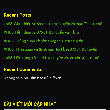
Recent Posts
xn88: Giới thiệu về sàn chơi trực tuyến và mục đích của nó
XN88: Nền tảng cá cược trực tuyến và giải trí
XN88 – Tổng quan về nền tảng chơi trực tuyến
XN88: Tổng quan và đánh giá nền tảng cược trực tuyến
xn88: Nền tảng trò chơi trực tuyến và câu chuyện của nó
Recent Comments
Không có bình luận nào để hiển thị.
BÀI VIẾT MỚI CẬP NHẬT