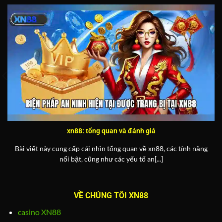
xn88: tổng quan và đánh giá
Bài viết này cung cấp cái nhìn tổng quan về xn88, các tính năng
nổi bật, cũng như các yếu tố an[...]
VỀ CHÚNG TÔI XN88
casino XN88