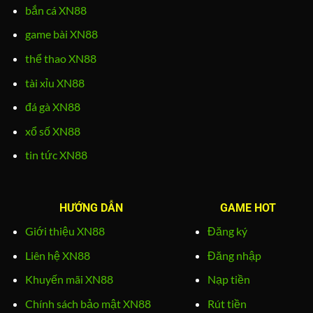
bắn cá XN88
game bài XN88
thể thao XN88
tài xỉu XN88
đá gà XN88
xổ số XN88
tin tức XN88
HƯỚNG DẪN
GAME HOT
Giới thiệu XN88
Đăng ký
Liên hệ XN88
Đăng nhập
Khuyến mãi XN88
Nạp tiền
Chính sách bảo mật XN88
Rút tiền