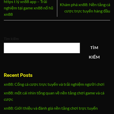
https t lý xn88 app – Trải
Khám phá xn88: Nền tảng cá
nghiệm tại game xn88 nổ hũ
cược trực tuyến hàng đầu
xn88
Tìm kiếm
TÌM
KIẾM
Recent Posts
xn88: Cổng cá cược trực tuyến và trải nghiệm người chơi
xn88: một cái nhìn tổng quan về nền tảng chơi game và cá
cược
xn88: Giới thiệu và đánh giá nền tảng chơi trực tuyến