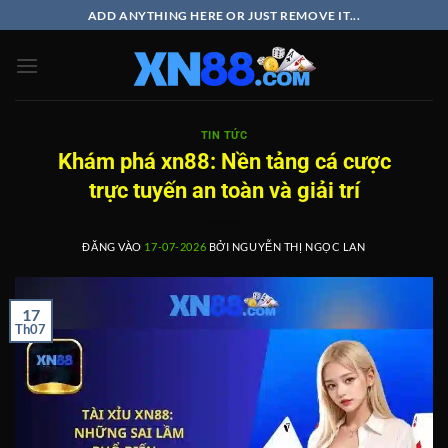
Bỏ
ADD ANYTHING HERE OR JUST REMOVE IT...
qua
nội
dung
TIN TỨC
Khám phá xn88: Nền tảng cá cược
trực tuyến an toàn và giải trí
ĐĂNG VÀO
17-07-2026
BỞI
NGUYỄN THỊ NGỌC LAN
17
Th07