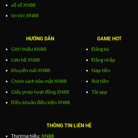
xổ số XN88
tin tức XN88
HƯỚNG DẪN
GAME HOT
Giới thiệu XN88
Đăng ký
Liên hệ XN88
Đăng nhập
Khuyến mãi XN88
Nạp tiền
Chính sách bảo mật XN88
Rút tiền
Giấy phép hoạt động XN88
Tải app
Điều khoản điều kiện XN88
THÔNG TIN LIÊN HỆ
Thương hiệu:
XN88