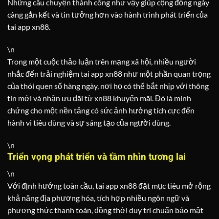
Những câu chuyện thành công như vậy giúp cộng đồng ngày
càng gắn kết và tin tưởng hơn vào hành trình phát triển của
tai app xn88.
\n
Trong một cuộc thảo luận trên mạng xã hội, nhiều người
nhắc đến trải nghiệm tai app xn88 như một phần quan trọng
của thói quen số hàng ngày, nơi họ có thể bắt nhịp với thông
tin mới và nhận ưu đãi từ xn88 khuyến mãi. Đó là minh
chứng cho một nền tảng có sức ảnh hưởng tích cực đến
hành vi tiêu dùng và sự sáng tạo của người dùng.
\n
Triển vọng phát triển và tầm nhìn tương lai
\n
Với định hướng toàn cầu, tai app xn88 đặt mục tiêu mở rộng
khả năng địa phương hóa, tích hợp nhiều ngôn ngữ và
phương thức thanh toán, đồng thời duy trì chuẩn bảo mật