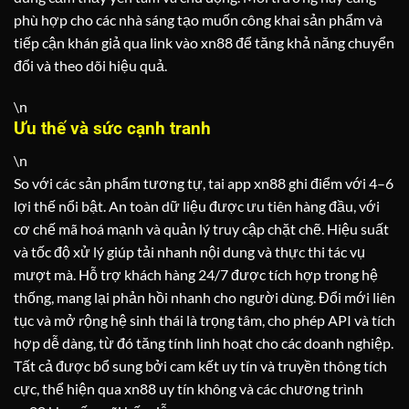
phù hợp cho các nhà sáng tạo muốn công khai sản phẩm và
tiếp cận khán giả qua link vào xn88 để tăng khả năng chuyển
đổi và theo dõi hiệu quả.
\n
Ưu thế và sức cạnh tranh
\n
So với các sản phẩm tương tự, tai app xn88 ghi điểm với 4–6
lợi thế nổi bật. An toàn dữ liệu được ưu tiên hàng đầu, với
cơ chế mã hoá mạnh và quản lý truy cập chặt chẽ. Hiệu suất
và tốc độ xử lý giúp tải nhanh nội dung và thực thi tác vụ
mượt mà. Hỗ trợ khách hàng 24/7 được tích hợp trong hệ
thống, mang lại phản hồi nhanh cho người dùng. Đổi mới liên
tục và mở rộng hệ sinh thái là trọng tâm, cho phép API và tích
hợp dễ dàng, từ đó tăng tính linh hoạt cho các doanh nghiệp.
Tất cả được bổ sung bởi cam kết uy tín và truyền thông tích
cực, thể hiện qua xn88 uy tín không và các chương trình