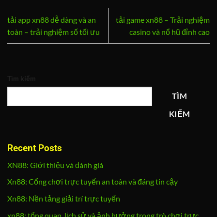
tải app xn88 dễ dàng và an
tải game xn88 – Trải nghiệm
toàn – trải nghiệm số tối ưu
casino và nổ hũ đỉnh cao
Tìm kiếm
TÌM
KIẾM
Recent Posts
XN88: Giới thiệu và đánh giá
Xn88: Cổng chơi trực tuyến an toàn và đáng tin cậy
Xn88: Nền tảng giải trí trực tuyến
xn88: tổng quan, lịch sử và ảnh hưởng trong trò chơi trực