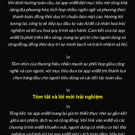
Với định hướng toàn cầu, tai app xn88 đặt mục tiêu mở rộng khả
năng địa phương hóa, tích hợp nhiều ngôn ngữ và phương thức
thanh toán, đồng thời duy trì chuẩn bảo mật cao. Hướng tới
tương lai, công ty sẽ tiếp tục đầu tư vào AI để cá nhân hoá trải
nghiệm và tối ưu hoá quy trình vận hành. Cam kết của tai app
xn88 là phát triển bền vững, mang lại giá trị cho người dùng và
cộng đồng, đồng thời duy trì sự minh bạch và trách nhiệm xã hội.
\n
Tầm nhìn của thương hiệu nhấn mạnh sự phối hợp giữa công
nghệ và con người, với mục tiêu đưa tai app xn88 trở thành lựa
chọn hàng đầu cho người tiêu dùng và các đối tác toàn cầu.
\n
Tóm tắt và lời mời trải nghiệm
\n
Tổng kết, tai app xn88 mang lại giá trị thiết thực nhờ sự gắn kết
giữa sản phẩm, dịch vụ và cộng đồng. Với link vào xn88 và các
chương trình xn88 khuyến mãi, người dùng có nhiều cơ hội thử
nghiệm và đánh giá tai app xn88 một cách toàn diện. Hãy trải