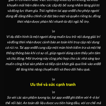
khuyến mãi hiện diện như các cấp độ bổ sung nhằm tăng giá trị
và động lực tham gia. Trải nghiệm tai app xn88 cho phép người
dùng dễ dàng điều chỉnh cài đặt bảo mật và quyền riêng tư, đồng
thời nhận được phản hồi nhanh từ đội ngũ hỗ trợ.
\n
Ví dụ điển hình là một người dùng muốn lưu trữ nội dung giải trí
và đồng thời nhận được cảnh báo an toàn khi truy cập nội dung
có rủi ro. Tai app xn88 cung cấp một màn hình kiểm tra và một hệ
thống thông báo khi có sự cố, giúp người dùng cảm thấy yên tâm
và chủ động. Môi trường này cũng phù hợp cho các nhà sáng tạo
muốn công khai sản phẩm và tiếp cận khán giả qua link vào xn88
để tăng khả năng chuyển đổi và theo dõi hiệu quả.
\n
Ưu thế và sức cạnh tranh
\n
So với các sản phẩm tương tự, tai app xn88 ghi điểm với 4–6 lợi
thế nổi bật. An toàn dữ liệu được ưu tiên hàng đầu, với cơ chế mã