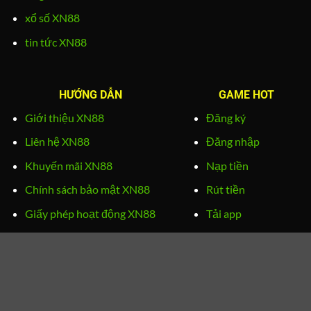
xổ số XN88
tin tức XN88
HƯỚNG DẪN
GAME HOT
Giới thiệu XN88
Đăng ký
Liên hệ XN88
Đăng nhập
Khuyến mãi XN88
Nạp tiền
Chính sách bảo mật XN88
Rút tiền
Giấy phép hoạt động XN88
Tải app
Điều khoản điều kiện XN88
THÔNG TIN LIÊN HỆ