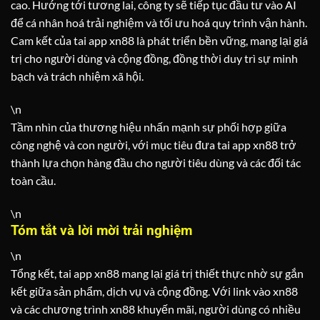
cao. Hướng tới tương lai, công ty sẽ tiếp tục đầu tư vào AI
để cá nhân hoá trải nghiệm và tối ưu hoá quy trình vận hành.
Cam kết của tai app xn88 là phát triển bền vững, mang lại giá
trị cho người dùng và cộng đồng, đồng thời duy trì sự minh
bạch và trách nhiệm xã hội.
\n
Tầm nhìn của thương hiệu nhấn mạnh sự phối hợp giữa
công nghệ và con người, với mục tiêu đưa tai app xn88 trở
thành lựa chọn hàng đầu cho người tiêu dùng và các đối tác
toàn cầu.
\n
Tóm tắt và lời mời trải nghiệm
\n
Tổng kết, tai app xn88 mang lại giá trị thiết thực nhờ sự gắn
kết giữa sản phẩm, dịch vụ và cộng đồng. Với link vào xn88
và các chương trình xn88 khuyến mãi, người dùng có nhiều