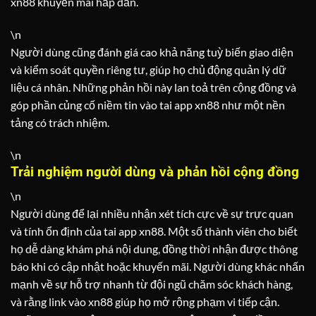
xn88 khuyến mãi hấp dẫn.
\n
Người dùng cũng đánh giá cao khả năng tuỳ biến giao diện
và kiểm soát quyền riêng tư, giúp họ chủ động quản lý dữ
liệu cá nhân. Những phản hồi này lan toả trên cộng đồng và
góp phần củng cố niềm tin vào tai app xn88 như một nền
tảng có trách nhiệm.
\n
Trải nghiệm người dùng và phản hồi cộng đồng
\n
Người dùng để lại nhiều nhận xét tích cực về sự trực quan
và tính ổn định của tai app xn88. Một số thành viên cho biết
họ dễ dàng khám phá nội dung, đồng thời nhận được thông
báo khi có cập nhật hoặc khuyến mãi. Người dùng khác nhấn
mạnh về sự hỗ trợ nhanh từ đội ngũ chăm sóc khách hàng,
và rằng link vào xn88 giúp họ mở rộng phạm vi tiếp cận.