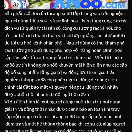
Sản phẩm cốt lõi của tai app xn88 tập trung vào trải nghiệm
người dùng, hiệu suất và sự linh hoạt. Nền tảng cung cấp các
dịch vụ từ quản lý tài sản số, công cụ tương tác xã hội, cho
tới các tiện ích thanh toán và tích hợp quảng cáo như xn88 c
để tối ưu hoá kênh phân phối. Người dùng có thể khám phá
các trường hợp sử dụng phù hợp với từng hoàn cảnh: học
tập, làm việc từ xa, hoặc giải trí có kiểm soát. Việc tích hợp
xn88 uy tín không và xn88 khuyến mãi hiện diện như các cấp
độ bổ sung nhằm tăng giá trị và động lực tham gia. Trải
nghiệm tai app xn88 cho phép người dùng dễ dàng điều
chỉnh cài đặt bảo mật và quyền riêng tư, đồng thời nhận
được phản hồi nhanh từ đội ngũ hỗ trợ.
\n
Ví dụ điển hình là một người dùng muốn lưu trữ nội dung
giải trí và đồng thời nhận được cảnh báo an toàn khi truy
cập nội dung có rủi ro. Tai app xn88 cung cấp một màn hình
kiểm tra và một hệ thống thông báo khi có sự cố, giúp người
dùng cảm thấy yên tâm và chủ động. Môi trường này cũng