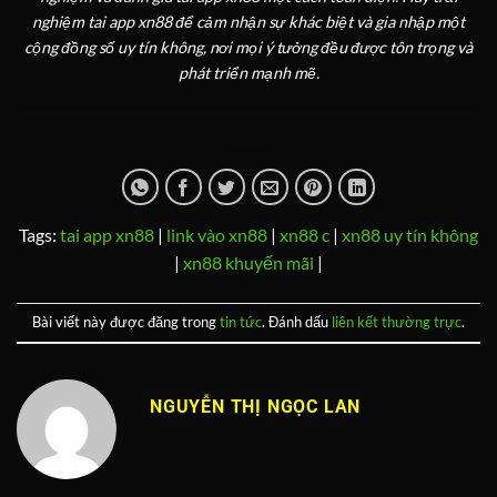
nghiệm tai app xn88 để cảm nhận sự khác biệt và gia nhập một
cộng đồng số uy tín không, nơi mọi ý tưởng đều được tôn trọng và
phát triển mạnh mẽ.
Tags:
tai app xn88
|
link vào xn88
|
xn88 c
|
xn88 uy tín không
|
xn88 khuyến mãi
|
Bài viết này được đăng trong
tin tức
. Đánh dấu
liên kết thường trực
.
NGUYỄN THỊ NGỌC LAN