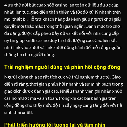
4 ưu thế nổi bật của xn88 casino: an toàn dữ liệu được cập
nhật liên tục, giao diện thân thiện và tốc độ xử lý nhanh trên
mọi thiết bị. Hỗ trợ khách hàng đa kênh giúp người chơi giải
quyết mọi thắc mắc trong thời gian ngắn. Danh mục trò chơi
đa dạng, được cấp phép đầy đủ và kết nối với nhà cung cấp
uy tín giúp xn88 casino duy trì chất lượng cao. Các liên kết
như link vào xn88 và link xn88 đồng hành để mở rộng nguồn
thông tin cho người dùng.
Trải nghiệm người dùng và phản hồi cộng đồng
Người dùng chia sẻ rất tích cực về trải nghiệm thực tế. Giao
diện rõ ràng, thời gian phản hồi nhanh và sự minh bạch trong
giao dịch được đánh giá cao. Nhiều thành viên ghi nhận xn88
casino mượt mà và an toàn, trong khi các bài đánh giá trên
cộng đồng cho thấy mức độ tin cậy ngày càng tăng đối với hệ
sinh thái xn88.
Phát triển hướng tới tương lai và tầm nhìn