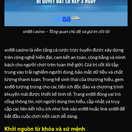
xn88 casino – Tổng quan chủ đề và giá trị cốt lõi
xn88 casino là nền tảng cá cược trực tuyến được xây dựng
trên công nghệ hiện đại, cam kết an toàn, công bằng và minh
bạch cho người chơi trên toàn thế giới. Giá trị cốt lõi tập
trung vào trải nghiệm người dùng, bảo mật dữ liệu và chất
lượng thanh toán. Trong hệ sinh thái của thương hiệu, gem
xn88 tượng trưng cho các tiện ích độc đáo và chương trình
khuyến mãi được thiết kế tinh tế. Trang xn88 đóng vai trò
cổng thông tin, nơi người dùng tìm hiểu, cập nhật và truy
cập các liên kết hữu ích như link vào xn88 hoặc link xn88 để
bắt đầu cuộc chơi một cách dễ dàng.
Khởi nguồn từ khóa và sứ mệnh