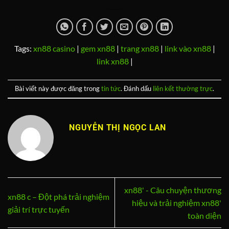
Tags:
xn88 casino
|
gem xn88
|
trang xn88
|
link vào xn88
|
link xn88
|
Bài viết này được đăng trong
tin tức
. Đánh dấu
liên kết thường trực
.
NGUYỄN THỊ NGỌC LAN
xn88' - Câu chuyện thương
xn88 c – Đột phá trải nghiệm
hiệu và trải nghiệm xn88'
giải trí trực tuyến
toàn diện