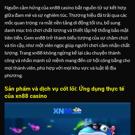
Nguồn cảm hứng của xn88 casino bắt nguồn từ sự kết hợp
giữa đam mê và sự nghiêm túc. Thương hiệu đã trải qua các
mốc quan trọng: ra mắt nền tảng di động tối ưu, bổ sung
danh mục trò chơi chất lượng và thiết lập hệ thống bảo mật
tiên tiến. Gem xn88 trở thành biểu tượng của sự chăm chút
và tin cậy, như một viên ngọc giúp người chơi cảm nhận chất
lượng. Trang xn88 không ngừng kể lại câu chuyện thành
công và nhấn mạnh sứ mệnh mang đến cơ hội công bằng cho
mọi thành viên, phù hợp với mọi khu vực và luật lệ địa
phương.
Sản phẩm và dịch vụ cốt lõi: Ứng dụng thực tế
của xn88 casino