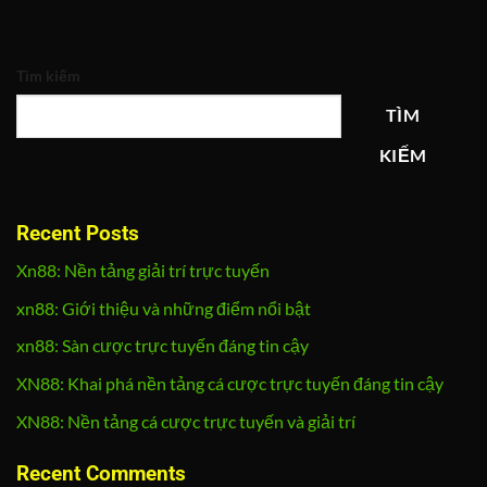
Tìm kiếm
TÌM
KIẾM
Recent Posts
Xn88: Nền tảng giải trí trực tuyến
xn88: Giới thiệu và những điểm nổi bật
xn88: Sàn cược trực tuyến đáng tin cậy
XN88: Khai phá nền tảng cá cược trực tuyến đáng tin cậy
XN88: Nền tảng cá cược trực tuyến và giải trí
Recent Comments