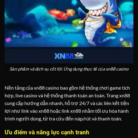
Sản phẩm và dịch vụ cốt lõi: Ứng dụng thực tế của xn88 casino
Nền tảng của xn88 casino bao gồm hệ thống chơi game tích
hợp, live casino và hệ thống thanh toán an toàn. Trang xn88
cung cấp hướng dẫn nhanh, hỗ trợ 24/7 và các liên kết tiện
lợi như link vào xn88 hoặc link xn88 nhằm tối ưu hóa hành
trình người dùng, từ tra cứu đến nạp/rút và thanh toán.
Ưu điểm và năng lực cạnh tranh