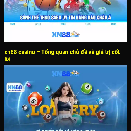
xn88 casino – Tổng quan chủ đề và giá trị cốt
lõi