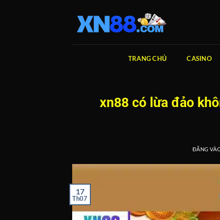
Bỏ
qua
nội
dung
TRANG CHỦ
CASINO
xn88 có lừa đảo khôn
ĐĂNG VÀ
17
Th07