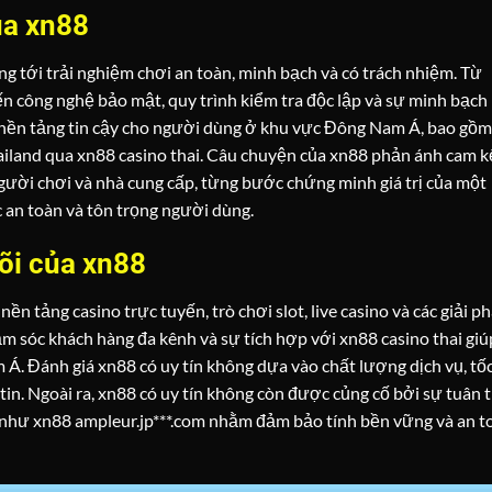
ủa xn88
 tới trải nghiệm chơi an toàn, minh bạch và có trách nhiệm. Từ
iến công nghệ bảo mật, quy trình kiểm tra độc lập và sự minh bạch
 nền tảng tin cậy cho người dùng ở khu vực Đông Nam Á, bao gồm
ailand qua xn88 casino thai. Câu chuyện của xn88 phản ánh cam k
người chơi và nhà cung cấp, từng bước chứng minh giá trị của một
 an toàn và tôn trọng người dùng.
lõi của xn88
ền tảng casino trực tuyến, trò chơi slot, live casino và các giải p
ăm sóc khách hàng đa kênh và sự tích hợp với xn88 casino thai giú
Á. Đánh giá xn88 có uy tín không dựa vào chất lượng dịch vụ, tố
tin. Ngoài ra, xn88 có uy tín không còn được củng cố bởi sự tuân 
ác như xn88 ampleur.jp***.com nhằm đảm bảo tính bền vững và an t