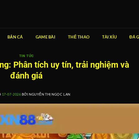
BẮN CÁ
GAME BÀI
THỂ THAO
TÀI XỈU
ĐÁ 
TIN TỨC
g: Phân tích uy tín, trải nghiệm và
đánh giá
O
17-07-2026
BỞI
NGUYỄN THỊ NGỌC LAN