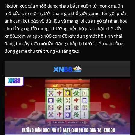
Nguồn gốc của xn88 dang nhap bắt nguồn từ mong muốn
mở cửa cho mọi người tham gia thế giới game. Tên gọi phản
ánh cam kết bảo vệ dữ liệu và mang lại cửa ngõ cá nhân hóa
cho từng người dùng. Thương hiệu hợp tác chặt chẽ với
xn88..com và app xn88 com để xây dựng một hệ sinh thái
đáng tin cậy, nơi mỗi lần đăng nhập là bước tiến vào cộng
đồng game thủ trẻ trung và sáng tạo.