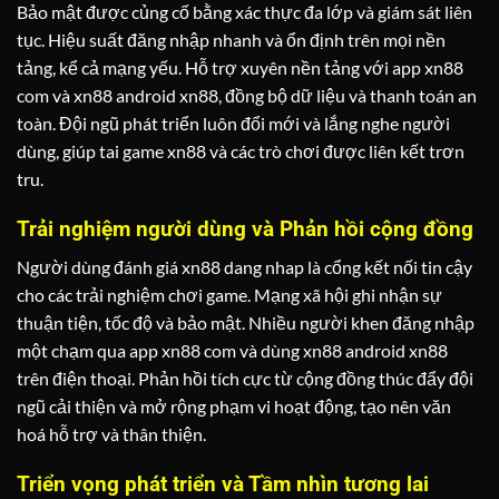
Bảo mật được củng cố bằng xác thực đa lớp và giám sát liên
tục. Hiệu suất đăng nhập nhanh và ổn định trên mọi nền
tảng, kể cả mạng yếu. Hỗ trợ xuyên nền tảng với app xn88
com và xn88 android xn88, đồng bộ dữ liệu và thanh toán an
toàn. Đội ngũ phát triển luôn đổi mới và lắng nghe người
dùng, giúp tai game xn88 và các trò chơi được liên kết trơn
tru.
Trải nghiệm người dùng và Phản hồi cộng đồng
Người dùng đánh giá xn88 dang nhap là cổng kết nối tin cậy
cho các trải nghiệm chơi game. Mạng xã hội ghi nhận sự
thuận tiện, tốc độ và bảo mật. Nhiều người khen đăng nhập
một chạm qua app xn88 com và dùng xn88 android xn88
trên điện thoại. Phản hồi tích cực từ cộng đồng thúc đẩy đội
ngũ cải thiện và mở rộng phạm vi hoạt động, tạo nên văn
hoá hỗ trợ và thân thiện.
Triển vọng phát triển và Tầm nhìn tương lai