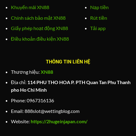
Khuyến mãi XN88
Nạp tiền
Chính sách bảo mật XN88
Rút tiền
Giấy phép hoạt động XN88
Tải app
Điều khoản điều kiện XN88
THÔNG TIN LIÊN HỆ
Thương hiệu:
XN88
Địa chỉ:
114 PHU THO HOA P. PTH Quan Tan Phu Thanh
pho Ho Chi Minh
Phone:
0967316136
Email:
888slot@wettingblog.com
Website:
https://2hugeinjapan.com/