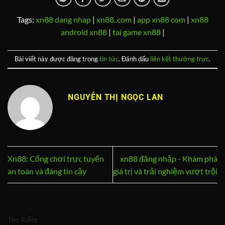
Tags:
xn88 dang nhap
|
xn88..com
|
app xn88 com
|
xn88
android xn88
|
tai game xn88
|
Bài viết này được đăng trong
tin tức
. Đánh dấu
liên kết thường trực
.
NGUYỄN THỊ NGỌC LAN
Xn88: Cổng chơi trực tuyến
xn88 đăng nhập - Khám phá
an toàn và đáng tin cậy
giá trị và trải nghiệm vượt trội
Tìm kiếm