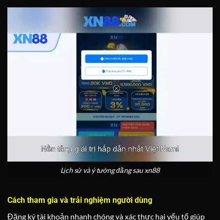
Lịch sử và ý tưởng đằng sau xn88
Cách tham gia và trải nghiệm người dùng
Đăng ký tài khoản nhanh chóng và xác thực hai yếu tố giúp