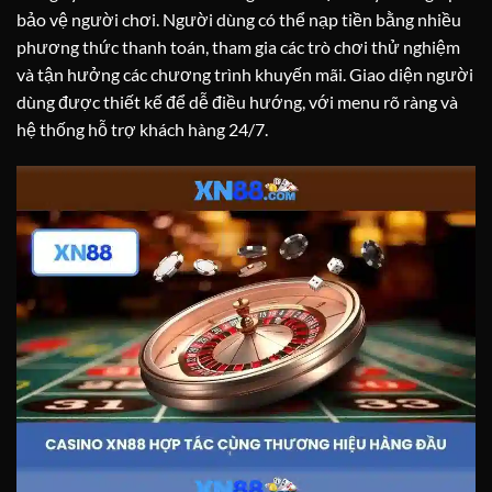
bảo vệ người chơi. Người dùng có thể nạp tiền bằng nhiều
phương thức thanh toán, tham gia các trò chơi thử nghiệm
và tận hưởng các chương trình khuyến mãi. Giao diện người
dùng được thiết kế để dễ điều hướng, với menu rõ ràng và
hệ thống hỗ trợ khách hàng 24/7.