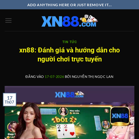
Bỏ
ADD ANYTHING HERE OR JUST REMOVE IT...
qua
nội
dung
TIN TỨC
xn88: Đánh giá và hướng dẫn cho
người chơi trực tuyến
ĐĂNG VÀO
17-07-2026
BỞI
NGUYỄN THỊ NGỌC LAN
17
Th07