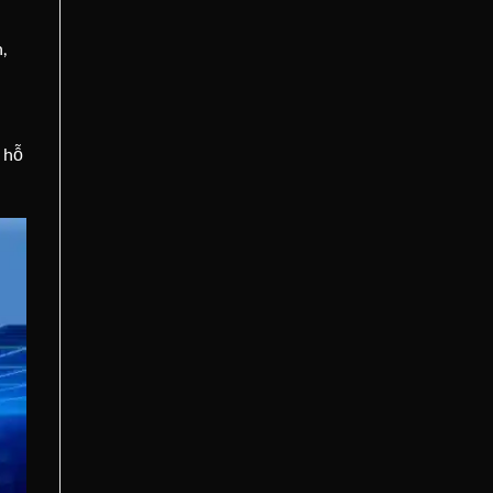
,
 hỗ