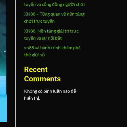
tuyến và cộng đồng người chơi
XN88 – Tổng quan về nền tảng
chơi trực tuyến
XN88: Nền tảng giải trí trực
tuyến và sự nổi bật
xn88 và hành trình khám phá
thế giới số
Recent
Comments
Không có bình luận nào để
hiển thị.