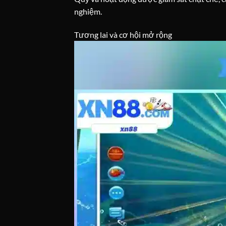
nghiệm.
Tương lai và cơ hội mở rộng