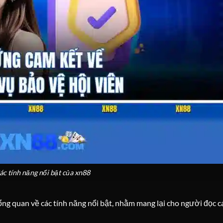
ác tính năng nổi bật của xn88
ổng quan về các tính năng nổi bật, nhằm mang lại cho người đọc c