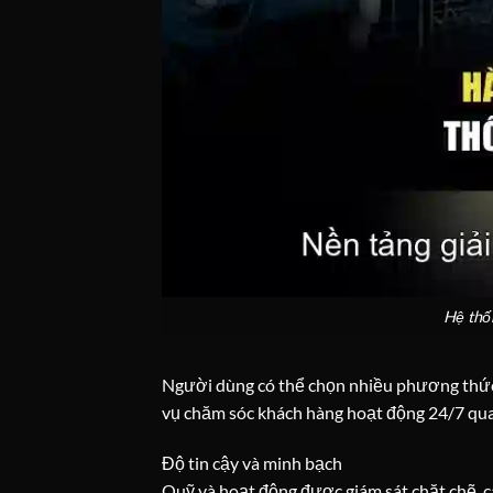
Hệ thố
Người dùng có thể chọn nhiều phương thức 
vụ chăm sóc khách hàng hoạt động 24/7 qua 
Độ tin cậy và minh bạch
Quỹ và hoạt động được giám sát chặt chẽ, cá