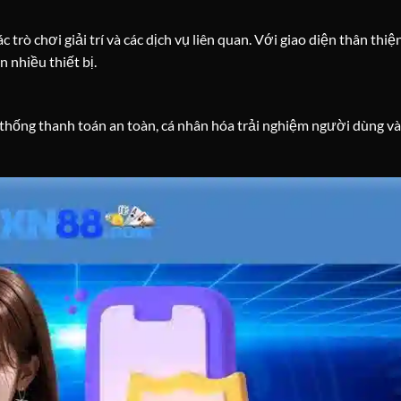
trò chơi giải trí và các dịch vụ liên quan. Với giao diện thân thiện
 nhiều thiết bị.
 thống thanh toán an toàn, cá nhân hóa trải nghiệm người dùng và