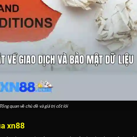
Tổng quan về chủ đề và giá trị cốt lõi
ủa xn88