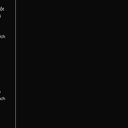
cột
i
ích
à
ách