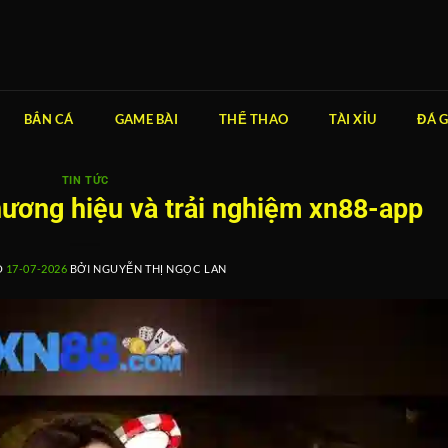
BẮN CÁ
GAME BÀI
THỂ THAO
TÀI XỈU
ĐÁ 
TIN TỨC
hương hiệu và trải nghiệm xn88-app
O
17-07-2026
BỞI
NGUYỄN THỊ NGỌC LAN