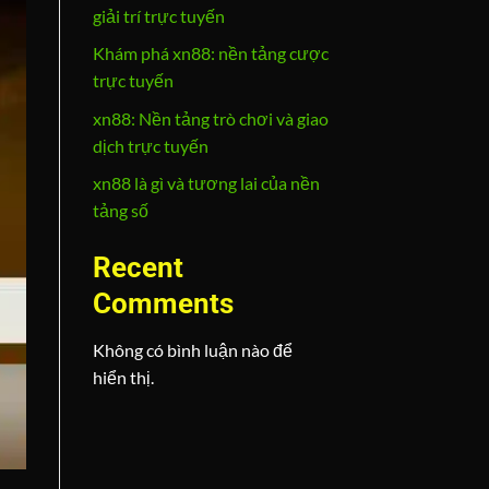
giải trí trực tuyến
Khám phá xn88: nền tảng cược
trực tuyến
xn88: Nền tảng trò chơi và giao
dịch trực tuyến
xn88 là gì và tương lai của nền
tảng số
Recent
Comments
Không có bình luận nào để
hiển thị.