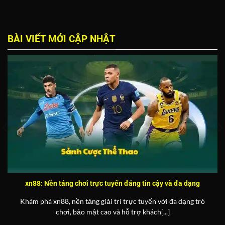
BÀI VIẾT MỚI CẬP NHẬT
xn88: Nền tảng chơi trực tuyến đáng tin cậy và đa dạng
Khám phá xn88, nền tảng giải trí trực tuyến với đa dạng trò
chơi, bảo mật cao và hỗ trợ khách[...]