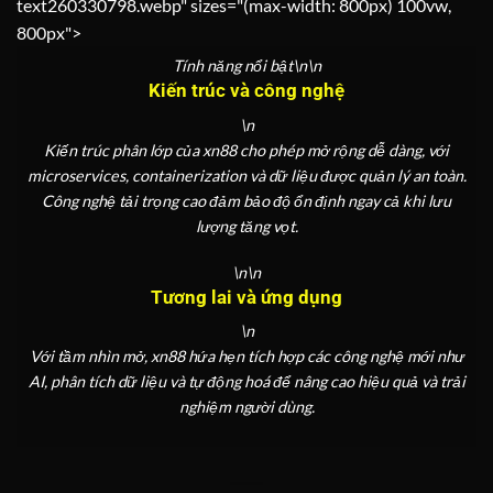
text260330798.webp" sizes="(max-width: 800px) 100vw,
800px">
Tính năng nổi bật\n\n
Kiến trúc và công nghệ
\n
Kiến trúc phân lớp của xn88 cho phép mở rộng dễ dàng, với
microservices, containerization và dữ liệu được quản lý an toàn.
Công nghệ tải trọng cao đảm bảo độ ổn định ngay cả khi lưu
lượng tăng vọt.
\n\n
Tương lai và ứng dụng
\n
Với tầm nhìn mở, xn88 hứa hẹn tích hợp các công nghệ mới như
AI, phân tích dữ liệu và tự động hoá để nâng cao hiệu quả và trải
nghiệm người dùng.