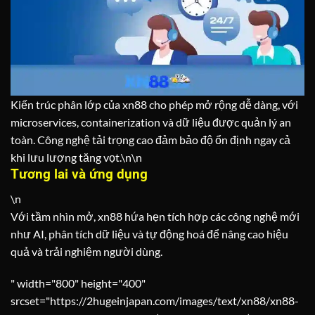
Kiến trúc phân lớp của xn88 cho phép mở rộng dễ dàng, với
microservices, containerization và dữ liệu được quản lý an
toàn. Công nghệ tải trọng cao đảm bảo độ ổn định ngay cả
khi lưu lượng tăng vọt.
\n\n
Tương lai và ứng dụng
\n
Với tầm nhìn mở, xn88 hứa hẹn tích hợp các công nghệ mới
như AI, phân tích dữ liệu và tự động hoá để nâng cao hiệu
quả và trải nghiệm người dùng.
" width="800" height="400"
srcset="https://2hugeinjapan.com/images/text/xn88/xn88-