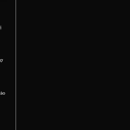
ị
rợ
vào