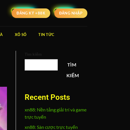
ĐĂNG KÝ +88K
ĐĂNG NHẬP
GÀ
XỔ SỐ
TIN TỨC
Tìm kiếm
TÌM
KIẾM
Recent Posts
xn88: Nền tảng giải trí và game
trực tuyến
xn88: Sàn cược trực tuyến