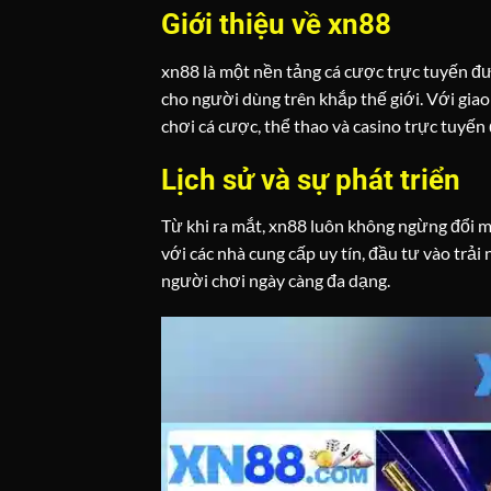
Giới thiệu về xn88
xn88 là một nền tảng cá cược trực tuyến đượ
cho người dùng trên khắp thế giới. Với giao 
chơi cá cược, thể thao và casino trực tuyến
Lịch sử và sự phát triển
Từ khi ra mắt, xn88 luôn không ngừng đổi 
với các nhà cung cấp uy tín, đầu tư vào tr
người chơi ngày càng đa dạng.