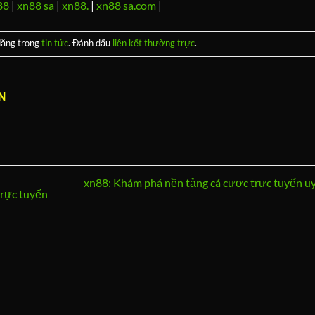
88
|
xn88 sa
|
xn88.
|
xn88 sa.com
|
đăng trong
tin tức
. Đánh dấu
liên kết thường trực
.
N
xn88: Khám phá nền tảng cá cược trực tuyến uy
trực tuyến