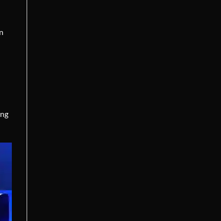
n
ồng