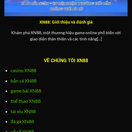
XN88: Giới thiệu và đánh giá
Khám phá XN88, một thương hiệu game online phổ biến với
giao diện thân thiện và các tính năng[...]
VỀ CHÚNG TÔI XN88
casino XN88
bắn cá XN88
game bài XN88
thể thao XN88
tài xỉu XN88
đá gà XN88
xổ số XN88