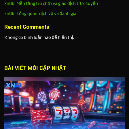
xn88: Nền tảng trò chơi và giao dịch trực tuyến
xn88: Tổng quan, dịch vụ và đánh giá
Recent Comments
Không có bình luận nào để hiển thị.
BÀI VIẾT MỚI CẬP NHẬT