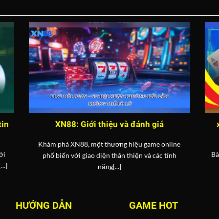
tin
XN88: Giới thiệu và đánh giá
Khám phá XN88, một thương hiệu game online
ới
Bà
phổ biến với giao diện thân thiện và các tính
..]
năng[...]
HƯỚNG DẪN
GAME HOT