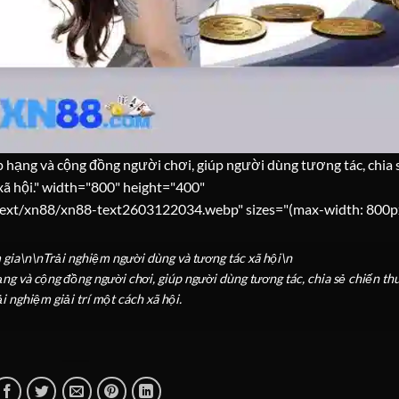
p hạng và cộng đồng người chơi, giúp người dùng tương tác, chia 
ã hội.
" width="800" height="400"
/text/xn88/xn88-text2603122034.webp" sizes="(max-width: 800p
 gia\n\n
Trải nghiệm người dùng và tương tác xã hội
\n
ạng và cộng đồng người chơi, giúp người dùng tương tác, chia sẻ chiến th
ải nghiệm giải trí một cách xã hội.