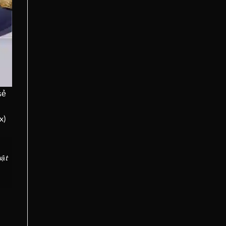
sẻ
x)
uật