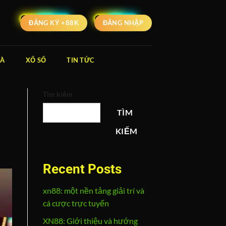
ĐĂNG KÝ +88K
ĐĂNG NHẬP
GÀ
XỔ SỐ
TIN TỨC
Tìm kiếm
TÌM
KIẾM
Recent Posts
xn88: một nền tảng giải trí và
cá cược trực tuyến
XN88: Giới thiệu và hướng