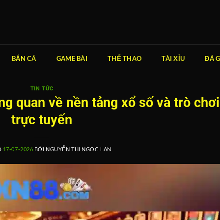
BẮN CÁ
GAME BÀI
THỂ THAO
TÀI XỈU
ĐÁ 
TIN TỨC
ng quan về nền tảng xổ số và trò chơi
trực tuyến
O
17-07-2026
BỞI
NGUYỄN THỊ NGỌC LAN