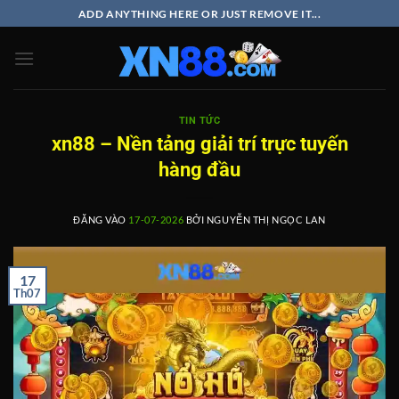
Bỏ
ADD ANYTHING HERE OR JUST REMOVE IT...
qua
nội
dung
TIN TỨC
xn88 – Nền tảng giải trí trực tuyến
hàng đầu
ĐĂNG VÀO
17-07-2026
BỞI
NGUYỄN THỊ NGỌC LAN
17
Th07