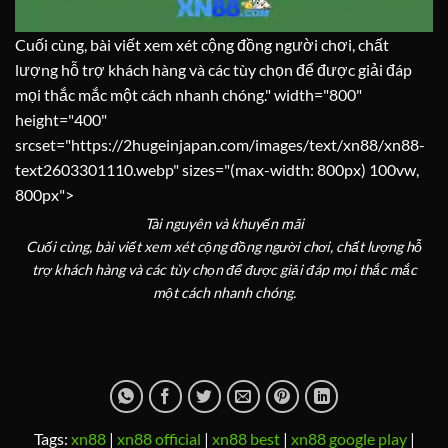
Cuối cùng, bài viết xem xét cộng đồng người chơi, chất
lượng hỗ trợ khách hàng và các tùy chọn để được giải đáp
mọi thắc mắc một cách nhanh chóng.
" width="800"
height="400"
srcset="https://2hugeinjapan.com/images/text/xn88/xn88-
text2603301110.webp" sizes="(max-width: 800px) 100vw,
800px">
Tài nguyên và khuyến mãi
Cuối cùng, bài viết xem xét cộng đồng người chơi, chất lượng hỗ
trợ khách hàng và các tùy chọn để được giải đáp mọi thắc mắc
một cách nhanh chóng.
Tags:
xn88
|
xn88 official
|
xn88 best
|
xn88 google play
|