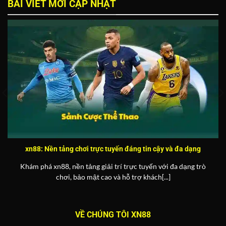
BÀI VIẾT MỚI CẬP NHẬT
xn88: Nền tảng chơi trực tuyến đáng tin cậy và đa dạng
Khám phá xn88, nền tảng giải trí trực tuyến với đa dạng trò
chơi, bảo mật cao và hỗ trợ khách[...]
VỀ CHÚNG TÔI XN88