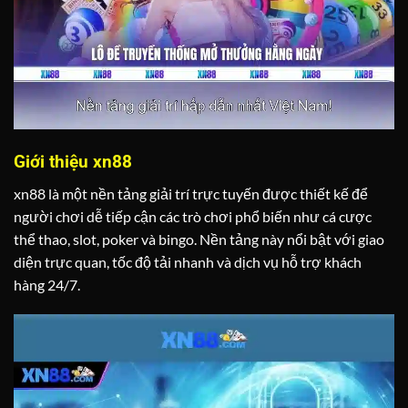
Giới thiệu xn88
xn88 là một nền tảng giải trí trực tuyến được thiết kế để
người chơi dễ tiếp cận các trò chơi phổ biến như cá cược
thể thao, slot, poker và bingo. Nền tảng này nổi bật với giao
diện trực quan, tốc độ tải nhanh và dịch vụ hỗ trợ khách
hàng 24/7.