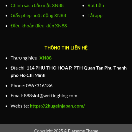
Chính sách bảo mật XN88
Rút tiền
Giấy phép hoạt động XN88
Tải app
Điều khoản điều kiện XN88
THÔNG TIN LIÊN HỆ
Thương hiệu:
XN88
Địa chỉ:
114 PHU THO HOA P. PTH Quan Tan Phu Thanh
pho Ho Chi Minh
Phone:
0967316136
Email:
888slot@wettingblog.com
Website:
https://2hugeinjapan.com/
Copyright 2025 ©
Flatsome Theme