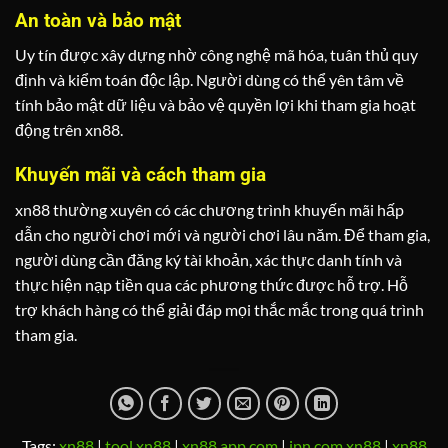
An toàn và bảo mật
Uy tín được xây dựng nhờ công nghệ mã hóa, tuân thủ quy
định và kiểm toán độc lập. Người dùng có thể yên tâm về
tính bảo mật dữ liệu và bảo vệ quyền lợi khi tham gia hoạt
động trên xn88.
Khuyến mãi và cách tham gia
xn88 thường xuyên có các chương trình khuyến mãi hấp
dẫn cho người chơi mới và người chơi lâu năm. Để tham gia,
người dùng cần đăng ký tài khoản, xác thực danh tính và
thực hiện nạp tiền qua các phương thức được hỗ trợ. Hỗ
trợ khách hàng có thể giải đáp mọi thắc mắc trong quá trình
tham gia.
Tags:
xn88
|
tool xn88
|
xn88 app.com
|
jpn.com xn88
|
xn88