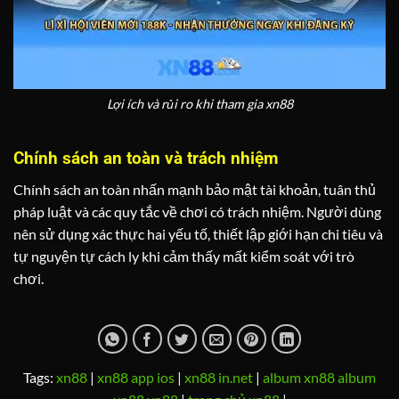
Lợi ích và rủi ro khi tham gia xn88
Chính sách an toàn và trách nhiệm
Chính sách an toàn nhấn mạnh bảo mật tài khoản, tuân thủ
pháp luật và các quy tắc về chơi có trách nhiệm. Người dùng
nên sử dụng xác thực hai yếu tố, thiết lập giới hạn chi tiêu và
tự nguyện tự cách ly khi cảm thấy mất kiểm soát với trò
chơi.
Tags:
xn88
|
xn88 app ios
|
xn88 in.net
|
album xn88 album