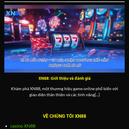
XN88: Giới thiệu và đánh giá
Khám phá XN88, một thương hiệu game online phổ biến với
giao diện thân thiện và các tính năng[...]
VỀ CHÚNG TÔI XN88
casino XN88