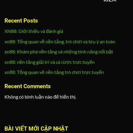
Recent Posts
XN88: Giới thiệu và đánh giá
xn88: Tổng quan về nền tảng, trò chơi và lưu ý an toàn
xn88: Khám phá nền tảng và những tính năng nổi bật
xn88: nền tảng giải trí và cá cược trực tuyến
xn88: Tổng quan về nền tảng trò chơi trực tuyến
Recent Comments
Không có bình luận nào để hiển thị.
BÀI VIẾT MỚI CẬP NHẬT