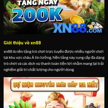
Giới thiệu về xn88
xn88 là nền tảng trò chơi trực tuyến được nhiều người chơi
tại khu vực châu Á tin tưởng. Nền tảng này cung cấp đa dạng
trò chơi và các dịch vụ thanh toán tiện lợi nhằm mang lại trải
nghiệm giải trí chất lượng cho người dùng.