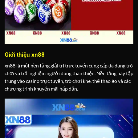
Giới thiệu xn88
xn88 là một nền tảng giải trí trực tuyến cung cấp đa dạng trò
chơi và trải nghiệm người dùng thân thiện. Nền tảng này tập
trung vào casino trực tuyến, trò chơi khe, thể thao ảo và các
chương trình khuyến mãi hấp dẫn.