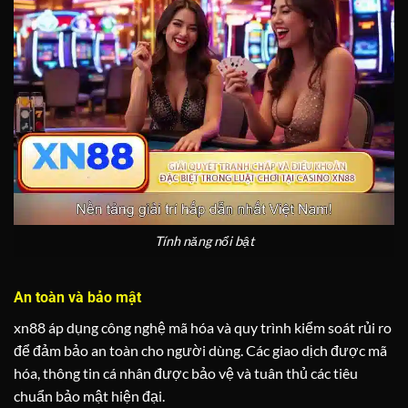
Tính năng nổi bật
An toàn và bảo mật
xn88 áp dụng công nghệ mã hóa và quy trình kiểm soát rủi ro
để đảm bảo an toàn cho người dùng. Các giao dịch được mã
hóa, thông tin cá nhân được bảo vệ và tuân thủ các tiêu
chuẩn bảo mật hiện đại.