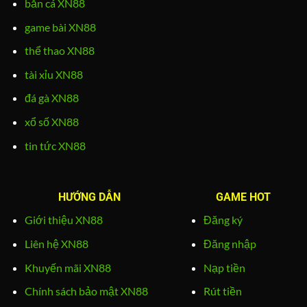
bắn cá XN88
game bài XN88
thể thao XN88
tài xỉu XN88
đá gà XN88
xổ số XN88
tin tức XN88
HƯỚNG DẪN
GAME HOT
Giới thiệu XN88
Đăng ký
Liên hệ XN88
Đăng nhập
Khuyến mãi XN88
Nạp tiền
Chính sách bảo mật XN88
Rút tiền