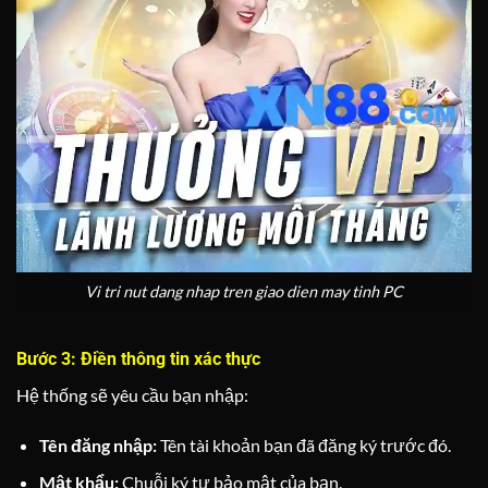
Vi tri nut dang nhap tren giao dien may tinh PC
Bước 3: Điền thông tin xác thực
Hệ thống sẽ yêu cầu bạn nhập:
Tên đăng nhập:
Tên tài khoản bạn đã đăng ký trước đó.
Mật khẩu:
Chuỗi ký tự bảo mật của bạn.