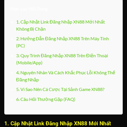
Mục Lục Nội Dung
1. Cập Nhật Link Đăng Nhập XN88 Mới Nhất
Không Bị Chặn
2. Hướng Dẫn Đăng Nhập XN88 Trên Máy Tính
(PC)
3. Quy Trình Đăng Nhập XN88 Trên Điện Thoại
(Mobile/App)
4. Nguyên Nhân Và Cách Khắc Phục Lỗi Không Thể
Đăng Nhập
5. Vì Sao Nên Cá Cược Tại Sảnh Game XN88?
6. Câu Hỏi Thường Gặp (FAQ)
1. Cập Nhật Link Đăng Nhập XN88 Mới Nhất