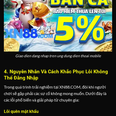
Giao dien dang nhap tren ung dung dien thoai mobile
4. Nguyên Nhân Và Cách Khắc Phục Lỗi Không
Thể Đăng Nhập
Trong quá trình trải nghiệm tại XN88.COM, đôi khi người
chơi sẽ gặp phải các sự cố không mong muốn. Dưới đây là
các lỗi phổ biến và giải pháp từ chuyên gia:
Lỗi quên mật khẩu