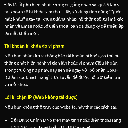
Đây là lỗi phổ biến nhất. Đừng cố gắng nhập sai quá 5 lần vì
tài khoản sẽ bị khóa tạm thời. Hãy sử dụng tính năng "Quên
mật khẩu" ngay tại khung đăng nhập, hệ thống sẽ gửi mã xác
nhận về Email hoặc Số điện thoại bạn đã đăng ký để thiết lập
lại mật khẩu mới.
Tài khoản bị khóa do vi phạm
Nếu bạn nhận được thông báo tài khoản bị khóa, có thể hệ
thống phát hiện hành vi gian lận hoặc vi phạm điều khoản.
Trong trường hợp này, hãy liên hệ ngay với bộ phận CSKH
(Chăm sóc khách hàng) trực tuyến để được hỗ trợ kiểm tra
và mở khóa.
Lỗi bị chặn IP (Web không tải được)
Nếu bạn không thể truy cập website, hãy thử các cách sau:
Đổi DNS:
Chỉnh DNS trên máy tính hoặc điện thoại sang
1.1.1.1 (Cloudflare) hoặc 8.8.8.8 (Google).