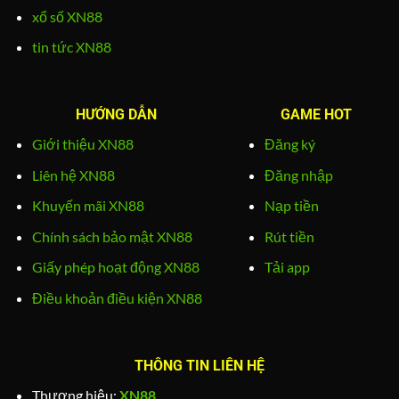
xổ số XN88
tin tức XN88
HƯỚNG DẪN
GAME HOT
Giới thiệu XN88
Đăng ký
Liên hệ XN88
Đăng nhập
Khuyến mãi XN88
Nạp tiền
Chính sách bảo mật XN88
Rút tiền
Giấy phép hoạt động XN88
Tải app
Điều khoản điều kiện XN88
THÔNG TIN LIÊN HỆ
Thương hiệu:
XN88