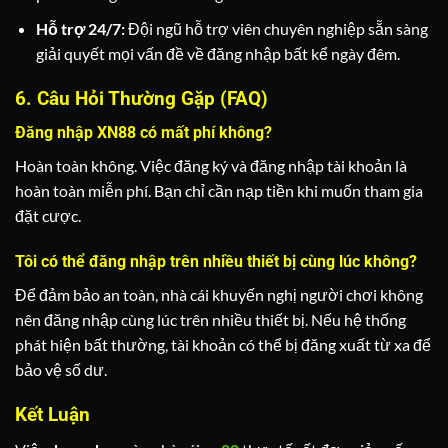
Hỗ trợ 24/7:
Đội ngũ hỗ trợ viên chuyên nghiệp sẵn sàng
giải quyết mọi vấn đề về đăng nhập bất kể ngày đêm.
6. Câu Hỏi Thường Gặp (FAQ)
Đăng nhập XN88 có mất phí không?
Hoàn toàn không. Việc đăng ký và đăng nhập tài khoản là
hoàn toàn miễn phí. Bạn chỉ cần nạp tiền khi muốn tham gia
đặt cược.
Tôi có thể đăng nhập trên nhiều thiết bị cùng lúc không?
Để đảm bảo an toàn, nhà cái khuyến nghị người chơi không
nên đăng nhập cùng lúc trên nhiều thiết bị. Nếu hệ thống
phát hiện bất thường, tài khoản có thể bị đăng xuất từ xa để
bảo vệ số dư.
Kết Luận