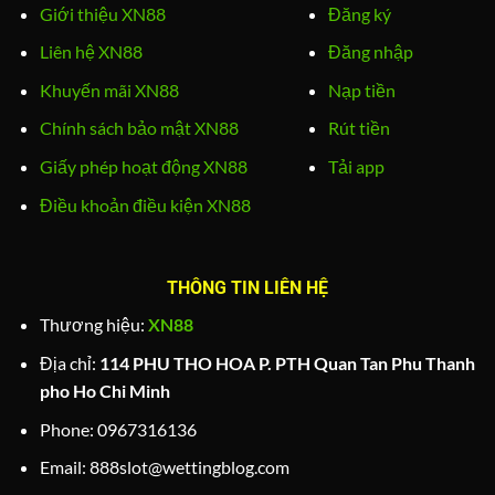
Giới thiệu XN88
Đăng ký
Liên hệ XN88
Đăng nhập
Khuyến mãi XN88
Nạp tiền
Chính sách bảo mật XN88
Rút tiền
Giấy phép hoạt động XN88
Tải app
Điều khoản điều kiện XN88
THÔNG TIN LIÊN HỆ
Thương hiệu:
XN88
Địa chỉ:
114 PHU THO HOA P. PTH Quan Tan Phu Thanh
pho Ho Chi Minh
Phone:
0967316136
Email:
888slot@wettingblog.com