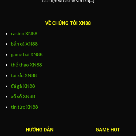
cá cược và casino với trò[...]
VỀ CHÚNG TÔI XN88
casino XN88
bắn cá XN88
game bài XN88
thể thao XN88
tài xỉu XN88
đá gà XN88
xổ số XN88
tin tức XN88
HƯỚNG DẪN
GAME HOT