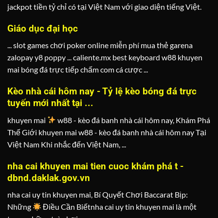
jackpot tiền tỷ chỉ có tại Việt Nam với giao diện tiếng Việt.
Giáo dục đại học
... slot games chơi poker online miễn phí mua thẻ garena
zalopay y8 poppy ... caliente.mx best keyboard w88 khuyen
mai bóng đá trực tiếp chấm com cá cược ...
Kèo nhà cái hôm nay - Tỷ lệ kèo bóng đá trực
tuyến mới nhất tại ...
khuyen mai
w88 - kèo đá banh nhà cái hôm nay, Khám Phá
Thế Giới khuyen mai w88 - kèo đá banh nhà cái hôm nay Tại
Việt Nam Khi nhắc đến Việt Nam, ...
nha cai khuyen mai tien cuoc khám phá t -
dbnd.daklak.gov.vn
nha cai uy tin khuyen mai, Bí Quyết Chơi Baccarat Bịp:
Những
Điều Cần Biếtnha cai uy tin khuyen mai là một