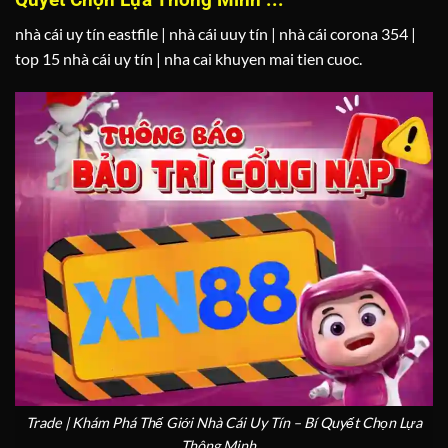
nhà cái uy tín eastfile | nhà cái uuy tín | nhà cái corona 354 |
top 15 nhà cái uy tín | nha cai khuyen mai tien cuoc.
Trade | Khám Phá Thế Giới Nhà Cái Uy Tín – Bí Quyết Chọn Lựa
Thông Minh ...