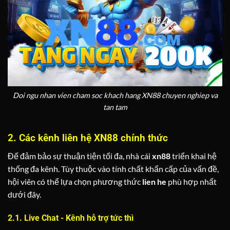
Doi ngu nhan vien cham soc khach hang XN88 chuyen nghiep va
tan tam
2. Các kênh liên hệ XN88 chính thức
Để đảm bảo sự thuận tiện tối đa, nhà cái
xn88
triển khai hệ
thống đa kênh. Tùy thuộc vào tính chất khẩn cấp của vấn đề,
hội viên có thể lựa chọn phương thức
lien he
phù hợp nhất
dưới đây.
2.1. Live Chat - Kênh hỗ trợ tức thì