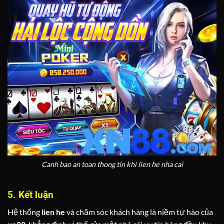
Canh bao an toan thong tin khi lien he nha cai
5. Kết luận
Hệ thống
lien he
và chăm sóc khách hàng là niềm tự hào của