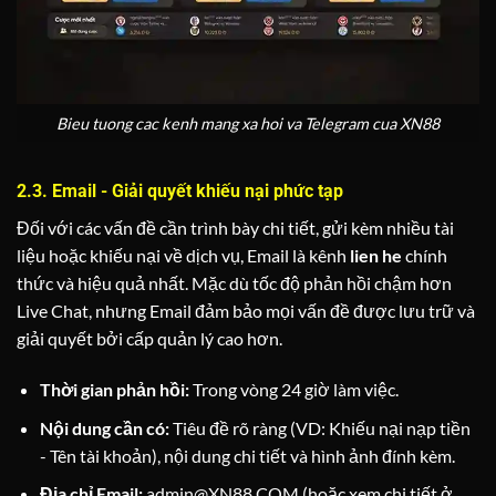
Bieu tuong cac kenh mang xa hoi va Telegram cua XN88
2.3. Email - Giải quyết khiếu nại phức tạp
Đối với các vấn đề cần trình bày chi tiết, gửi kèm nhiều tài
liệu hoặc khiếu nại về dịch vụ, Email là kênh
lien he
chính
thức và hiệu quả nhất. Mặc dù tốc độ phản hồi chậm hơn
Live Chat, nhưng Email đảm bảo mọi vấn đề được lưu trữ và
giải quyết bởi cấp quản lý cao hơn.
Thời gian phản hồi:
Trong vòng 24 giờ làm việc.
Nội dung cần có:
Tiêu đề rõ ràng (VD: Khiếu nại nạp tiền
- Tên tài khoản), nội dung chi tiết và hình ảnh đính kèm.
Địa chỉ Email:
admin@XN88.COM
(hoặc xem chi tiết ở