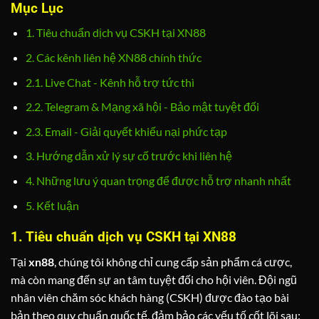
Mục Lục
1. Tiêu chuẩn dịch vụ CSKH tại XN88
2. Các kênh liên hệ XN88 chính thức
2.1. Live Chat - Kênh hỗ trợ tức thì
2.2. Telegram & Mạng xã hội - Bảo mật tuyệt đối
2.3. Email - Giải quyết khiếu nại phức tạp
3. Hướng dẫn xử lý sự cố trước khi liên hệ
4. Những lưu ý quan trọng để được hỗ trợ nhanh nhất
5. Kết luận
1. Tiêu chuẩn dịch vụ CSKH tại XN88
Tại
xn88
, chúng tôi không chỉ cung cấp sản phẩm cá cược,
mà còn mang đến sự an tâm tuyệt đối cho hội viên. Đội ngũ
nhân viên chăm sóc khách hàng (CSKH) được đào tạo bài
bản theo quy chuẩn quốc tế, đảm bảo các yếu tố cốt lõi sau: