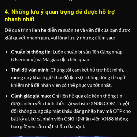
4. Những lưu ý quan trọng để được hỗ trợ
nhanh nhất
Để quá trình
lien he
diễn ra suôn sẻ và vấn đề của bạn được
giải quyết nhanh gọn, vui lòng lưu ý những điểm sau:
Chuẩn bị thông tin:
Luôn chuẩn bị sẵn Tên đăng nhập
(Username) và Mã giao dịch liên quan.
Thái độ văn minh:
Chúng tôi cam kết hỗ trợ hết mình,
mong quý khách giữ thái độ lịch sự, không dùng từ ngữ
khiếm nhã để nhân viên có thể phục vụ tốt nhất.
Cảnh giác giả mạo:
Chỉ liên hệ qua các kênh thông tin
được niêm yết chính thức tại website XN88.COM. Tuyệt
đối không cung cấp mật khẩu đăng nhập hay mã OTP cho
bất kỳ ai, kể cả nhân viên CSKH (Nhân viên XN88 không
bao giờ yêu cầu mật khẩu của bạn).