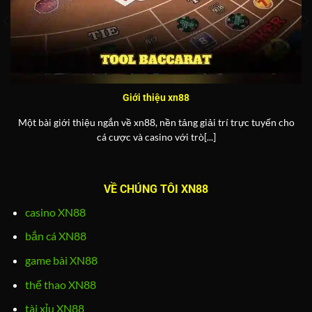
Giới thiệu xn88
Một bài giới thiệu ngắn về xn88, nền tảng giải trí trực tuyến cho
cá cược và casino với trò[...]
VỀ CHÚNG TÔI XN88
casino XN88
bắn cá XN88
game bài XN88
thể thao XN88
tài xỉu XN88