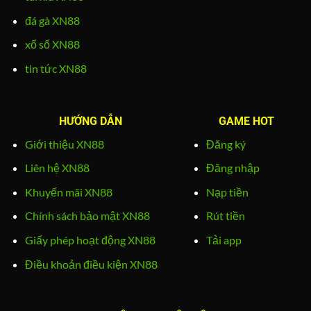
đá gà XN88
xổ số XN88
tin tức XN88
HƯỚNG DẪN
GAME HOT
Giới thiệu XN88
Đăng ký
Liên hệ XN88
Đăng nhập
Khuyến mãi XN88
Nạp tiền
Chính sách bảo mật XN88
Rút tiền
Giấy phép hoạt động XN88
Tải app
Điều khoản điều kiện XN88