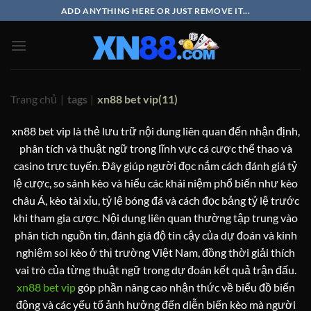
Bỏ
ADD ANYTHING HERE OR JUST REMOVE IT...
qua
nội
dung
Trang chủ
|
tags
|
xn88 bet vip(11)
xn88 bet vip là thẻ lưu trữ nội dung liên quan đến nhận định,
phân tích và thuật ngữ trong lĩnh vực cá cược thể thao và
casino trực tuyến. Đây giúp người đọc nắm cách đánh giá tỷ
lệ cược, so sánh kèo và hiểu các khái niệm phổ biến như kèo
châu Á, kèo tài xỉu, tỷ lệ bóng đá và cách đọc bảng tỷ lệ trước
khi tham gia cược. Nội dung liên quan thường tập trung vào
phân tích nguồn tin, đánh giá độ tin cậy của dự đoán và kinh
nghiệm soi kèo ở thị trường Việt Nam, đồng thời giải thích
vai trò của từng thuật ngữ trong dự đoán kết quả trận đấu.
xn88 bet vip
góp phần nâng cao nhận thức về biểu đồ biến
động và các yếu tố ảnh hưởng đến diễn biến kèo mà người