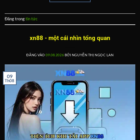
Đăng trong
tin tức
xn88 - một cái nhìn tổng quan
ĐĂNG VÀO
09.08.2026
BỞI
NGUYỄN THỊ NGỌC LAN
09
Th08