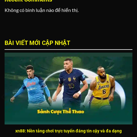
Không có bình luận nào để hiển thị.
BÀI VIẾT MỚI CẬP NHẬT
xn88: Nền tảng chơi trực tuyến đáng tin cậy và đa dạng