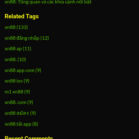
xn88: Tổng quan và các khía cạnh nổi bật
Related Tags
xn88 (133)
xn88 đăng nhập (12)
xn88 ap (11)
xn88. (10)
xn88 app com (9)
xn88 ios (9)
m1 xn88 (9)
xn88. com (9)
xn88 สมัคร (9)
xn88 tải app (8)
Recent Comments