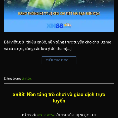
Bài viết giới thiệu xn88, nền tảng trực tuyến cho chơi game
và cá cược, cùng các lưu ý để tham[…]
TIẾP TỤC ĐỌC
→
Đăng trong
tin tức
xn88: Nền tảng trò chơi và giao dịch trực
tuyến
ĐĂNG VÀO
09.08.2026
BỞI
NGUYỄN THỊ NGỌC LAN