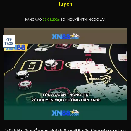
tuyến
ĐĂNG VÀO
09.08.2026
BỞI
NGUYỄN THỊ NGỌC LAN
09
Th08
Một bài viết ngắn gọn giới thiệu xn88, nền tảng cá cược trực