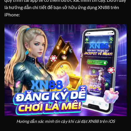
là hướng dẫn chi tiết để bạn sở hữu ứng dụng XN88 trên
iPhone:
Hướng dẫn xác minh tin cậy khi cài đặt XN88 trên iOS