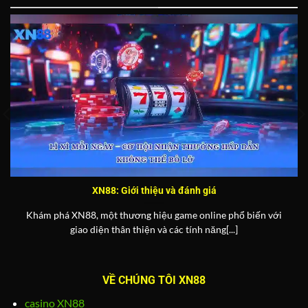
XN88: Giới thiệu và đánh giá
Khám phá XN88, một thương hiệu game online phổ biến với
giao diện thân thiện và các tính năng[...]
VỀ CHÚNG TÔI XN88
casino XN88