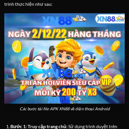
trình thực hiện như sau:
Các bước tải file APK XN88 về điện thoại Android
Bước 1: Truy cập trang chủ:
Sử dụng trình duyệt trên