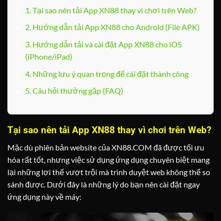
1. Tại sao nên tải App XN88 thay vì chơi trên Web?
2. Hướng dẫn tải App XN88 cho Android (File APK)
3. Hướng dẫn tải và cài đặt App XN88 cho iOS
(iPhone/iPad)
4. Những lưu ý quan trọng để cài đặt thành công
5. Câu hỏi thường gặp (FAQ)
Tại sao nên tải App XN88 thay vì chơi trên Web?
Mặc dù phiên bản website của XN88.COM đã được tối ưu
hóa rất tốt, nhưng việc sử dụng ứng dụng chuyên biệt mang
lại những lợi thế vượt trội mà trình duyệt web không thể so
sánh được. Dưới đây là những lý do bạn nên cài đặt ngay
ứng dụng này về máy: