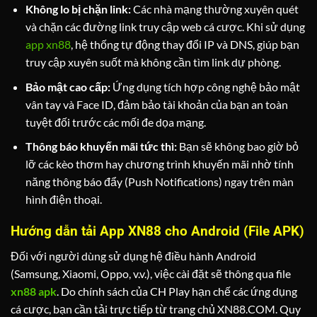
Không lo bị chặn link:
Các nhà mạng thường xuyên quét
và chặn các đường link truy cập web cá cược. Khi sử dụng
app xn88
, hệ thống tự động thay đổi IP và DNS, giúp bạn
truy cập xuyên suốt mà không cần tìm link dự phòng.
Bảo mật cao cấp:
Ứng dụng tích hợp công nghệ bảo mật
vân tay và Face ID, đảm bảo tài khoản của bạn an toàn
tuyệt đối trước các mối đe dọa mạng.
Thông báo khuyến mãi tức thì:
Bạn sẽ không bao giờ bỏ
lỡ các kèo thơm hay chương trình khuyến mãi nhờ tính
năng thông báo đẩy (Push Notifications) ngay trên màn
hình điện thoại.
Hướng dẫn tải App XN88 cho Android (File APK)
Đối với người dùng sử dụng hệ điều hành Android
(Samsung, Xiaomi, Oppo, v.v.), việc cài đặt sẽ thông qua file
xn88 apk
. Do chính sách của CH Play hạn chế các ứng dụng
cá cược, bạn cần tải trực tiếp từ trang chủ XN88.COM. Quy