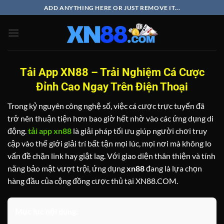
Bỏ
ADD ANYTHING HERE OR JUST REMOVE IT...
qua
nội
dung
Tải App XN88 – Trải Nghiệm Cá Cược
Đỉnh Cao Ngay Trên Điện Thoại
Trong kỷ nguyên công nghệ số, việc cá cược trực tuyến đã
trở nên thuận tiện hơn bao giờ hết nhờ vào các ứng dụng di
động.
tải app xn88
là giải pháp tối ưu giúp người chơi truy
cập vào thế giới giải trí bất tận mọi lúc, mọi nơi mà không lo
vấn đề chặn link hay giật lag. Với giao diện thân thiện và tính
năng bảo mật vượt trội, ứng dụng
xn88
đang là lựa chọn
hàng đầu của cộng đồng cược thủ tại XN88.COM.
Mục lục nội dung: