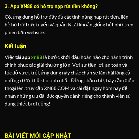
3. App XN88 có hỗ trợ nạp rút tiền không?
Có, ứng dụng hỗ trợ đầy đủ các tính năng nạp rút tiền, liên
hệ hỗ trợ trực tuyến và quản lý tài khoản giống hệt như trên
phiên bản website.
Kết luận
Việc
tải app
xn88
là bước khởi đầu hoàn hảo cho hành trình
chinh phục các giải thưởng lớn. Với sự tiện lợi, an toàn và
tốc độ vượt trội, ứng dụng này chắc chắn sẽ làm hài lòng cả
những cược thủ khó tính nhất. Đừng chần chừ, hãy cầm điện
thoại lên, truy cập XN88.COM và cài đặt ngay hôm nay để
nhận những ưu đãi độc quyền dành riêng cho thành viên sử
dụng thiết bị di động!
BÀI VIẾT MỚI CẬP NHẬT