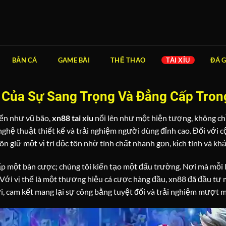
BẮN CÁ
GAME BÀI
THỂ THAO
TÀI XỈU
ĐÁ 
g Của Sự Sang Trọng Và Đẳng Cấp Tro
riển như vũ bão,
xn88 tai xiu
nổi lên như một hiện tượng, không chỉ
ghệ thuật thiết kế và trải nghiệm người dùng đỉnh cao. Đối với c
uôn giữ một vị trí độc tôn nhờ tính chất nhanh gọn, kịch tính và kh
cấp một bàn cược; chúng tôi kiến tạo một đấu trường. Nơi mà mỗi 
 Với vị thế là một thương hiệu cá cược hàng đầu, xn88 đã đầu tư
i, cam kết mang lại sự công bằng tuyệt đối và trải nghiệm mượt m