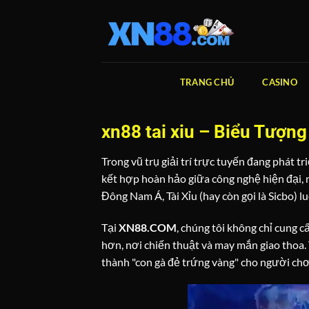
Bỏ
qua
nội
dung
TRANG CHỦ
CASINO
xn88 tai xiu – Biểu Tượn
Trong vũ trụ giải trí trực tuyến đang phát t
kết hợp hoàn hảo giữa công nghệ hiện đại, n
Đông Nam Á, Tài Xỉu (hay còn gọi là Sicbo) l
Tại
XN88.COM
, chúng tôi không chỉ cung 
hơn, nơi chiến thuật và may mắn giao thoa.
thành "con gà đẻ trứng vàng" cho người chơ