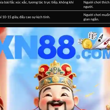
ia bài/lắc xúc xắc, tương tác trực tiếp, không khí
Người chơi thích 
người.
Người chơi muốn 
 10-15 giây, đẩy cao sự kịch tính.
gian ngắn.