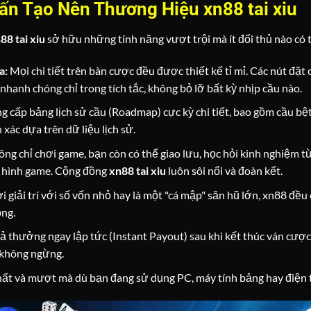
ấn Tạo Nên Thương Hiệu xn88 tai xiu
88 tai xiu
sở hữu những tính năng vượt trội mà ít đối thủ nào có 
a:
Mọi chi tiết trên bàn cược đều được thiết kế tỉ mỉ. Các nút đặt
 nhanh chóng chỉ trong tích tắc, không bỏ lỡ bất kỳ nhịp cầu nào.
 cấp bảng lịch sử cầu (Roadmap) cực kỳ chi tiết, bao gồm cầu bệt,
 xác dựa trên dữ liệu lịch sử.
ng chỉ chơi game, bạn còn có thể giao lưu, học hỏi kinh nghiệm 
n hình game. Cộng đồng
xn88 tai xiu
luôn sôi nổi và đoàn kết.
 giải trí với số vốn nhỏ hay là một "cá mập" săn hũ lớn, xn88 đề
ồng.
ả thưởng ngay lập tức (Instant Payout) sau khi kết thúc ván cược
h không ngừng.
ất và mượt mà dù bạn đang sử dụng PC, máy tính bảng hay điện 