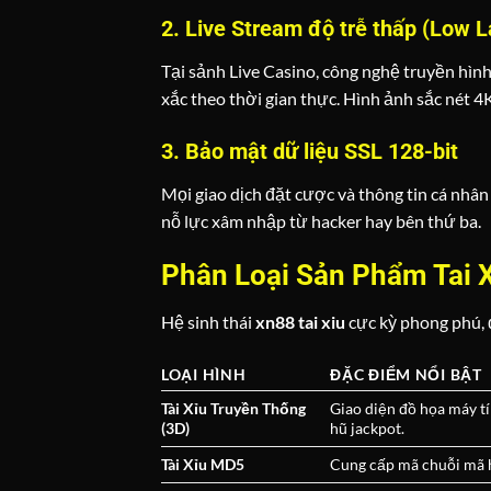
2. Live Stream độ trễ thấp (Low 
Tại sảnh Live Casino, công nghệ truyền hìn
xắc theo thời gian thực. Hình ảnh sắc nét 4
3. Bảo mật dữ liệu SSL 128-bit
Mọi giao dịch đặt cược và thông tin cá nhân
nỗ lực xâm nhập từ hacker hay bên thứ ba.
Phân Loại Sản Phẩm Tai X
Hệ sinh thái
xn88 tai xiu
cực kỳ phong phú, 
LOẠI HÌNH
ĐẶC ĐIỂM NỔI BẬT
Tài Xỉu Truyền Thống
Giao diện đồ họa máy tí
(3D)
hũ jackpot.
Tài Xỉu MD5
Cung cấp mã chuỗi mã h