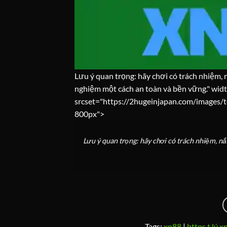
Lưu ý quan trọng: hãy chơi có trách nhiệm,
nghiệm một cách an toàn và bền vững.
" wid
srcset="https://2hugeinjapan.com/images/
800px">
Lưu ý quan trọng: hãy chơi có trách nhiệm, n
Tags:
xn88
|
https t lý 