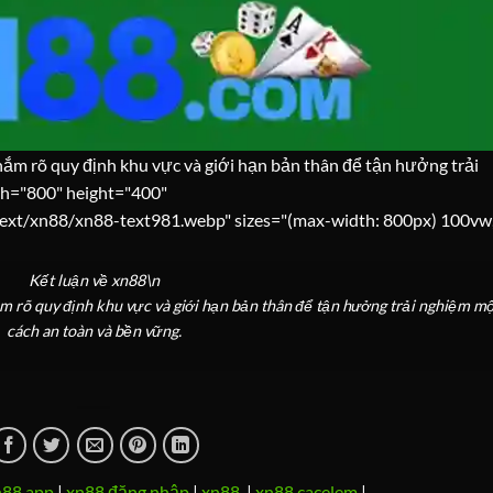
 nắm rõ quy định khu vực và giới hạn bản thân để tận hưởng trải
th="800" height="400"
text/xn88/xn88-text981.webp" sizes="(max-width: 800px) 100vw
Kết luận về xn88\n
ắm rõ quy định khu vực và giới hạn bản thân để tận hưởng trải nghiệm m
cách an toàn và bền vững.
xn88 app
|
xn88 đăng nhập
|
xn88.
|
xn88 cacelem
|