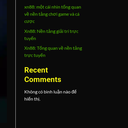
xn88: một cái nhìn tổng quan
về nền tảng chơi game và cá
cược
Xn88: Nền tảng giải trí trực
tuyến
Xn88: Tổng quan về nền tảng
trực tuyến
Recent
Comments
Không có bình luận nào để
hiển thị.