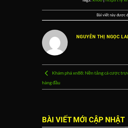
Bài viết này được 
NGUYỄN THỊ NGỌC LA
Khám phá xn88: Nền tảng cá cược trự
hàng đầu
BÀI VIẾT MỚI CẬP NHẬT