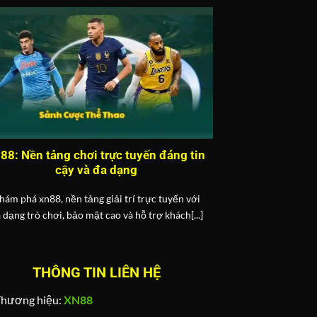
88: Nền tảng chơi trực tuyến đáng tin
cậy và đa dạng
hám phá xn88, nền tảng giải trí trực tuyến với
 dạng trò chơi, bảo mật cao và hỗ trợ khách[...]
THÔNG TIN LIÊN HỆ
hương hiệu:
XN88