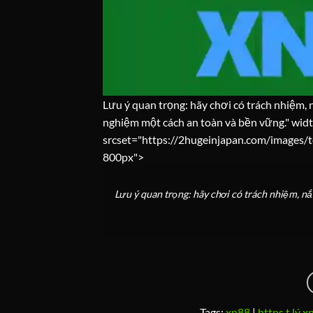
Lưu ý quan trọng: hãy chơi có trách nhiệm,
nghiệm một cách an toàn và bền vững.
" wid
srcset="https://2hugeinjapan.com/images/
800px">
Lưu ý quan trọng: hãy chơi có trách nhiệm, n
Tags:
xn88
|
https t lý 