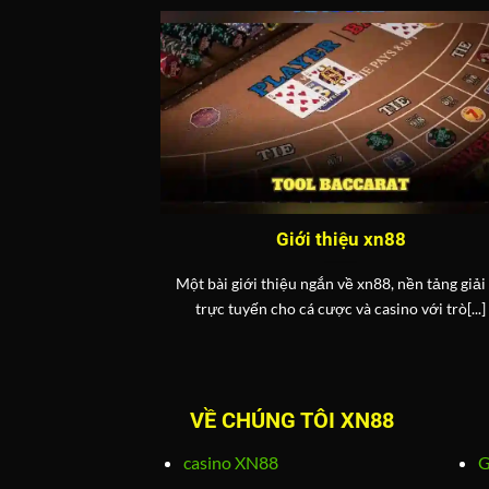
n tảng trực
Giới thiệu xn88
Một bài giới thiệu ngắn về xn88, nền tảng giải 
n tảng trực tuyến
trực tuyến cho cá cược và casino với trò[...]
ịch sử, sản[...]
VỀ CHÚNG TÔI XN88
casino XN88
G