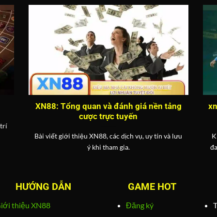
XN88: Tổng quan và đánh giá nền tảng
xn
cược trực tuyến
trí
Bài viết giới thiệu XN88, các dịch vụ, uy tín và lưu
K
ý khi tham gia.
đa
HƯỚNG DẪN
GAME HOT
iới thiệu XN88
Đăng ký
T