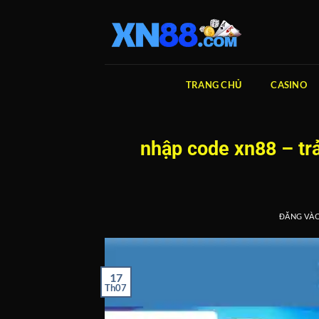
Bỏ
qua
nội
dung
TRANG CHỦ
CASINO
nhập code xn88 – tr
ĐĂNG VÀ
17
Th07