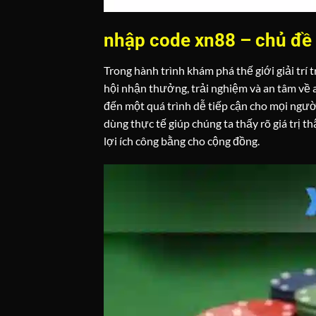
nhập code xn88 – chủ đề t
Trong hành trình khám phá thế giới giải trí
hội nhận thưởng, trải nghiệm và an tâm về 
đến một quá trình dễ tiếp cận cho mọi ngư
dùng thực tế giúp chúng ta thấy rõ giá trị 
lợi ích công bằng cho cộng đồng.