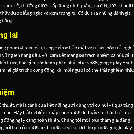
ật suôn sẻ, thưởng được cấp đúng như quảng cáo.” Người khác lư
 thấy được lắng nghe và xem trọng, từ đó đưa ra những đánh giá
 bằng.
g lai
ng phạm vi toàn cầu, tăng cường bảo mật và tối ưu hóa trải ngh
 vững lên hàng đầu, với cam kết mang lại trách nhiệm xã hội, cải t
hiến lược, bao gồm các kênh phân phối như xn88 google play. Định
em lại giá trị cho cộng đồng, khi mỗi người có thể trải nghiệm nhậ
ghiệm
 thuật, mà là cánh cửa kết nối người dùng với cơ hội và quà tặng
t chẽ. Hãy trải nghiệm nhập code xn88 để thấy sự khác biệt, đọc 
ng đồng ngày càng hoàn thiện. Chúng tôi mời bạn tham gia, đăng
 nổi bật của xn88 best, xn88 sa và sự tích hợp xn88 google play