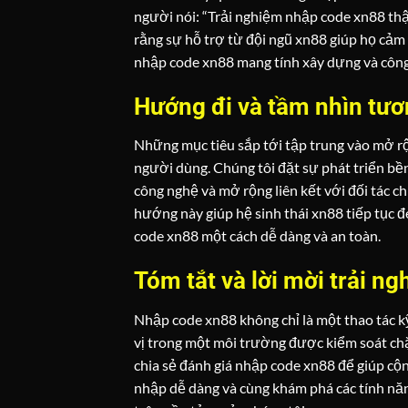
người nói: “Trải nghiệm nhập code xn88 th
rằng sự hỗ trợ từ đội ngũ xn88 giúp họ cảm
nhập code xn88 mang tính xây dựng và công
Hướng đi và tầm nhìn tươn
Những mục tiêu sắp tới tập trung vào mở rộ
người dùng. Chúng tôi đặt sự phát triển bền
công nghệ và mở rộng liên kết với đối tác c
hướng này giúp hệ sinh thái xn88 tiếp tục đ
code xn88 một cách dễ dàng và an toàn.
Tóm tắt và lời mời trải n
Nhập code xn88 không chỉ là một thao tác kỹ
vị trong một môi trường được kiểm soát chặ
chia sẻ đánh giá nhập code xn88 để giúp cộ
nhập dễ dàng và cùng khám phá các tính năng