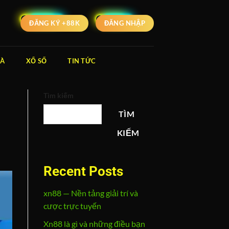
ĐĂNG KÝ +88K
ĐĂNG NHẬP
GÀ
XỔ SỐ
TIN TỨC
Tìm kiếm
TÌM
KIẾM
Recent Posts
xn88 — Nền tảng giải trí và
cược trực tuyến
Xn88 là gì và những điều bạn