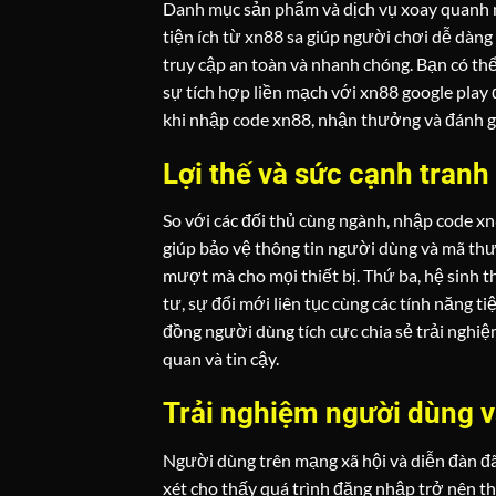
Danh mục sản phẩm và dịch vụ xoay quanh n
tiện ích từ xn88 sa giúp người chơi dễ dàng
truy cập an toàn và nhanh chóng. Bạn có thể
sự tích hợp liền mạch với xn88 google play 
khi nhập code xn88, nhận thưởng và đánh g
Lợi thế và sức cạnh tranh
So với các đối thủ cùng ngành, nhập code xn
giúp bảo vệ thông tin người dùng và mã thư
mượt mà cho mọi thiết bị. Thứ ba, hệ sinh 
tư, sự đổi mới liên tục cùng các tính năng t
đồng người dùng tích cực chia sẻ trải nghi
quan và tin cậy.
Trải nghiệm người dùng 
Người dùng trên mạng xã hội và diễn đàn đã
xét cho thấy quá trình đăng nhập trở nên t