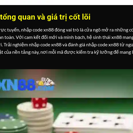
ổng quan và giá trị cốt lõi
 trực tuyến, nhập code xn88 đóng vai trò là cửa ngõ mở ra những c
an toàn. Với cam kết đổi mới và minh bạch, hệ sinh thái xn88 man
ời. Trải nghiệm nhập code xn88 và đánh giá nhập code xn88 từ ng
thật của nền tảng này, nơi mỗi mã được kiểm tra kỹ lưỡng để mang l