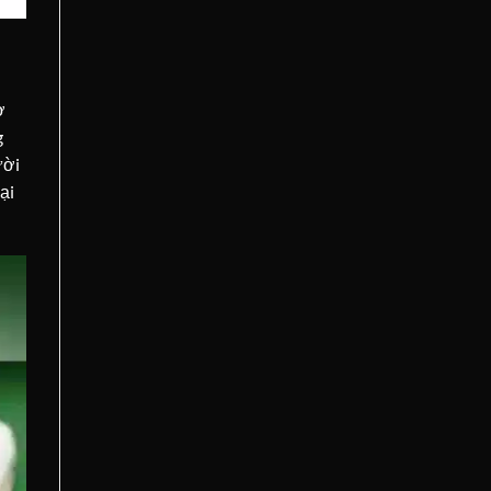
ơ
g
ười
ại