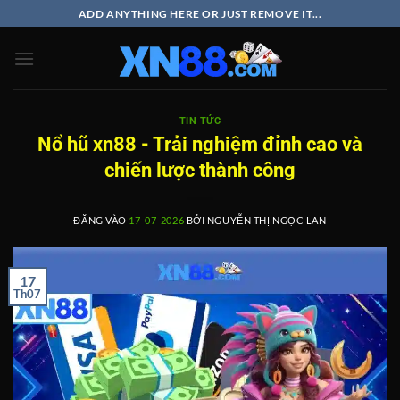
Bỏ
ADD ANYTHING HERE OR JUST REMOVE IT...
qua
nội
dung
TIN TỨC
Nổ hũ xn88 - Trải nghiệm đỉnh cao và
chiến lược thành công
ĐĂNG VÀO
17-07-2026
BỞI
NGUYỄN THỊ NGỌC LAN
17
Th07