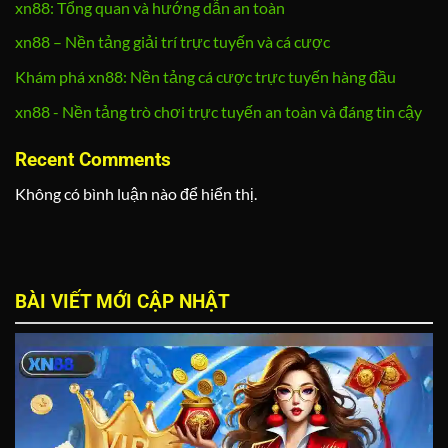
xn88: Tổng quan và hướng dẫn an toàn
xn88 – Nền tảng giải trí trực tuyến và cá cược
Khám phá xn88: Nền tảng cá cược trực tuyến hàng đầu
xn88 - Nền tảng trò chơi trực tuyến an toàn và đáng tin cậy
Recent Comments
Không có bình luận nào để hiển thị.
BÀI VIẾT MỚI CẬP NHẬT