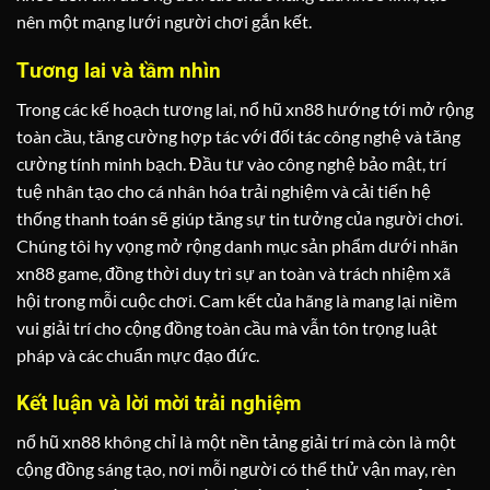
nên một mạng lưới người chơi gắn kết.
Tương lai và tầm nhìn
Trong các kế hoạch tương lai, nổ hũ xn88 hướng tới mở rộng
toàn cầu, tăng cường hợp tác với đối tác công nghệ và tăng
cường tính minh bạch. Đầu tư vào công nghệ bảo mật, trí
tuệ nhân tạo cho cá nhân hóa trải nghiệm và cải tiến hệ
thống thanh toán sẽ giúp tăng sự tin tưởng của người chơi.
Chúng tôi hy vọng mở rộng danh mục sản phẩm dưới nhãn
xn88 game, đồng thời duy trì sự an toàn và trách nhiệm xã
hội trong mỗi cuộc chơi. Cam kết của hãng là mang lại niềm
vui giải trí cho cộng đồng toàn cầu mà vẫn tôn trọng luật
pháp và các chuẩn mực đạo đức.
Kết luận và lời mời trải nghiệm
nổ hũ xn88 không chỉ là một nền tảng giải trí mà còn là một
cộng đồng sáng tạo, nơi mỗi người có thể thử vận may, rèn