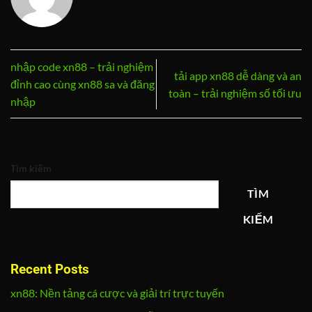
nhập code xn88 – trải nghiệm
tải app xn88 dễ dàng và an
đỉnh cao cùng xn88 sa và đăng
toàn – trải nghiệm số tối ưu
nhập
Tìm kiếm
TÌM
KIẾM
Recent Posts
xn88: Nền tảng cá cược và giải trí trực tuyến