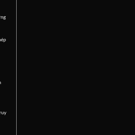
ỡng
hép
n
ruy