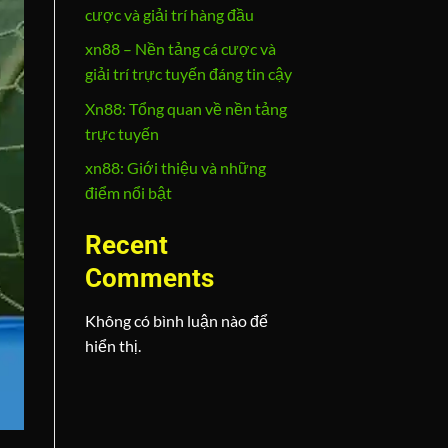
cược và giải trí hàng đầu
xn88 – Nền tảng cá cược và
giải trí trực tuyến đáng tin cậy
Xn88: Tổng quan về nền tảng
trực tuyến
xn88: Giới thiệu và những
điểm nổi bật
Recent
Comments
Không có bình luận nào để
hiển thị.