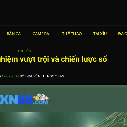
BẮN CÁ
GAME BÀI
THỂ THAO
TÀI XỈU
ĐÁ 
TIN TỨC
ghiệm vượt trội và chiến lược số
O
17-07-2026
BỞI
NGUYỄN THỊ NGỌC LAN