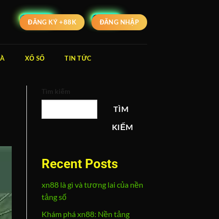
ĐĂNG KÝ +88K
ĐĂNG NHẬP
GÀ
XỔ SỐ
TIN TỨC
Tìm kiếm
TÌM
KIẾM
Recent Posts
xn88 là gì và tương lai của nền
tảng số
Khám phá xn88: Nền tảng