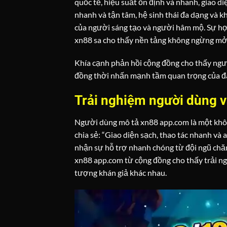
quốc tế, hiệu suất ổn định và nhanh, giao d
nhanh và tận tâm, hệ sinh thái đa dạng và k
của người sáng tạo và người hâm mộ. Sự h
xn88 sa cho thấy nền tảng không ngừng mở r
Khía cạnh phản hồi cộng đồng cho thấy ngườ
đồng thời nhấn mạnh tầm quan trọng của đán
Trải nghiệm người dùng v
Người dùng mô tả xn88 app.com là một khôn
chia sẻ: “Giao diện sạch, thao tác nhanh và 
nhận sự hỗ trợ nhanh chóng từ đội ngũ chăm
xn88 app.com từ cộng đồng cho thấy trải ngh
tượng khán giả khác nhau.