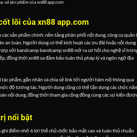
vụ và sản phẩm của xn88 app.com
cốt lõi của xn88 app.com
o các sản phẩm chính: nền tảng phân phối nội dung, công cụ quản 
oán an toàn. Người dùng có thể kích hoạt các ưu đãi hoặc nội dung
h hợp với bandcamp bandcamp xn88 mở ra cơ hội cho nghệ sĩ trưn
iếp, đồng thời xn88 sa đảm bảo tuân thủ pháp lý và ngôn ngữ địa
ải tác phẩm, gắn nhãn và chia sẻ link tới người hâm mộ thông qua
 mức độ tương tác. Người dùng cũng có thể tận dụng các chức nă
án nội dung, đồng thời tham gia cộng đồng cùng các sự kiện được
rị nổi bật
 ghi điểm nhờ 6 lợi thế chủ chốt: bảo mật cao và tuân thủ chuẩn