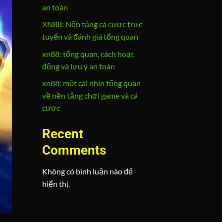
an toàn
XN88: Nền tảng cá cược trực
tuyến và đánh giá tổng quan
xn88: tổng quan, cách hoạt
động và lưu ý an toàn
xn88: một cái nhìn tổng quan
về nền tảng chơi game và cá
cược
Recent
Comments
Không có bình luận nào để
hiển thị.