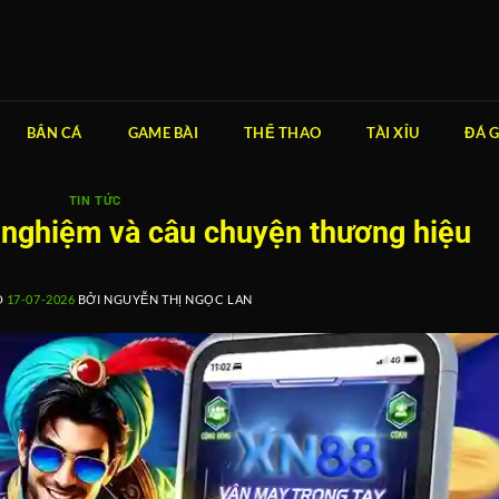
BẮN CÁ
GAME BÀI
THỂ THAO
TÀI XỈU
ĐÁ 
TIN TỨC
 nghiệm và câu chuyện thương hiệu
O
17-07-2026
BỞI
NGUYỄN THỊ NGỌC LAN