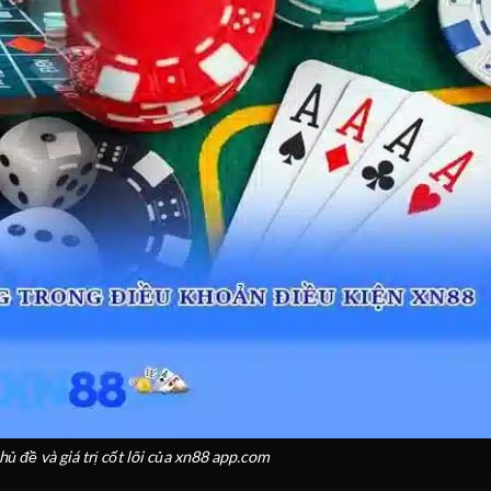
ủ đề và giá trị cốt lõi của xn88 app.com