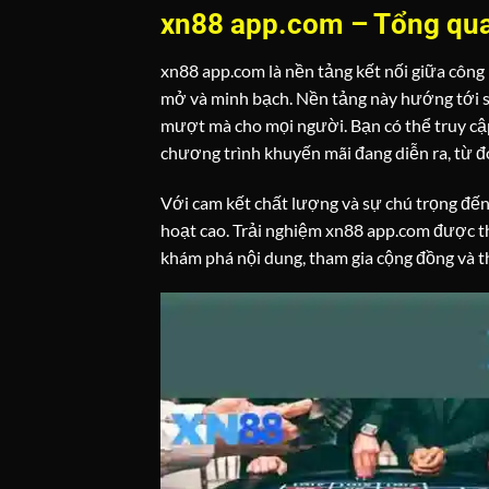
xn88 app.com – Tổng quan 
xn88 app.com là nền tảng kết nối giữa công
mở và minh bạch. Nền tảng này hướng tới sự
mượt mà cho mọi người. Bạn có thể truy cập
chương trình khuyến mãi đang diễn ra, từ đó
Với cam kết chất lượng và sự chú trọng đến
hoạt cao. Trải nghiệm xn88 app.com được t
khám phá nội dung, tham gia cộng đồng và t