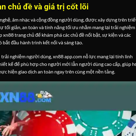
chủ đề và giá trị cốt lõi
 nghệ, âm nhạc và cộng đồng người dùng, được xây dựng trên triết
 tối giản, an toàn và tính năng tối ưu nhằm mang lại trải nghiệm
 xn88 trang chủ để khám phá các chủ đề nổi bật, sự kiện và các
 bắt đầu hành trình kết nối và sáng tạo.
 trải nghiệm người dùng, xn88 app.com nỗ lực mang lại tính linh
hiết kế để phù hợp cho người mới lẫn người dùng cao cấp, giúp h
hực hiện giao dịch an toàn ngay trên cùng một nền tảng.