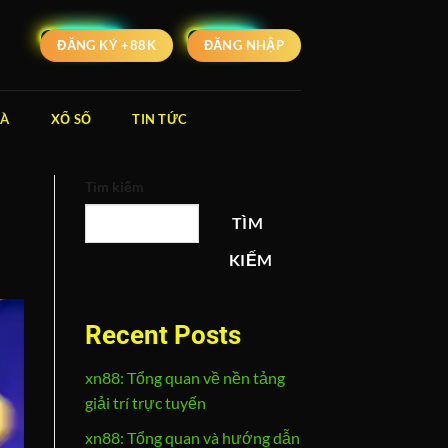
ĐĂNG KÝ +88K
ĐĂNG NHẬP
GÀ
XỔ SỐ
TIN TỨC
Tìm kiếm
TÌM
KIẾM
Recent Posts
xn88: Tổng quan về nền tảng
giải trí trực tuyến
xn88: Tổng quan và hướng dẫn