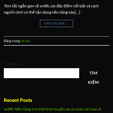
Tóm tắt ngắn gọn về xn88, các đặc điểm nổi bật và cách
người chơi có thể tận dụng nền tảng này[…]
TIẾP TỤC ĐỌC
→
Đăng trong
tin tức
Tìm kiếm
TÌM
KIẾM
Recent Posts
xn88: Nền tảng trò chơi trực tuyến và cá cược an toàn ở