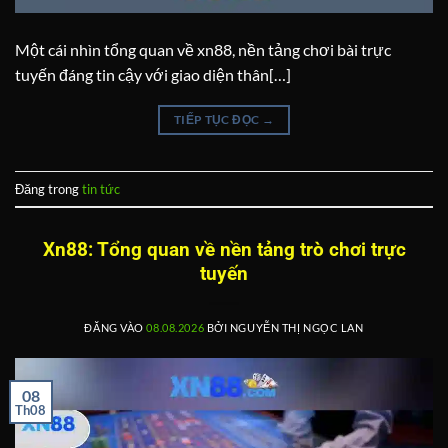
Một cái nhìn tổng quan về xn88, nền tảng chơi bài trực
tuyến đáng tin cậy với giao diện thân[…]
TIẾP TỤC ĐỌC
→
Đăng trong
tin tức
Xn88: Tổng quan về nền tảng trò chơi trực
tuyến
ĐĂNG VÀO
08.08.2026
BỞI
NGUYỄN THỊ NGỌC LAN
08
Th08