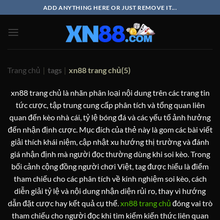
Bỏ
ADD ANYTHING HERE OR JUST REMOVE IT...
qua
nội
dung
Trang chủ
|
tags
|
xn88 trang chủ(5)
xn88 trang chủ là nhãn phân loại nội dung trên các trang tin
tức cược, tập trung cung cấp phân tích và tổng quan liên
quan đến kèo nhà cái, tỷ lệ bóng đá và các yếu tố ảnh hưởng
đến nhận định cược. Mục đích của thẻ này là gom các bài viết
giải thích khái niệm, cập nhật xu hướng thị trường và đánh
giá nhận định mà người đọc thường dùng khi soi kèo. Trong
bối cảnh cộng đồng người chơi Việt, tag được hiểu là điểm
tham chiếu cho các phân tích về kinh nghiệm soi kèo, cách
diễn giải tỷ lệ và nội dung nhận diện rủi ro, thay vì hướng
dẫn đặt cược hay kết quả cụ thể.
xn88 trang chủ
đóng vai trò
tham chiếu cho người đọc khi tìm kiếm kiến thức liên quan