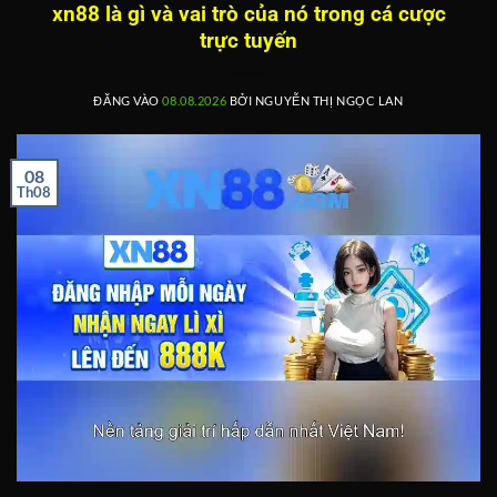
xn88 là gì và vai trò của nó trong cá cược
trực tuyến
ĐĂNG VÀO
08.08.2026
BỞI
NGUYỄN THỊ NGỌC LAN
08
Th08