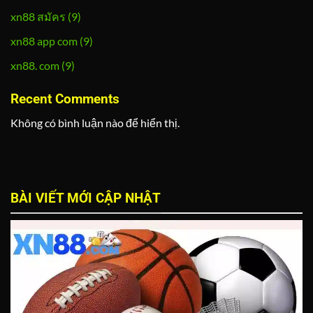
xn88 สมัคร (9)
xn88 app com (9)
xn88. com (9)
Recent Comments
Không có bình luận nào để hiển thị.
BÀI VIẾT MỚI CẬP NHẬT