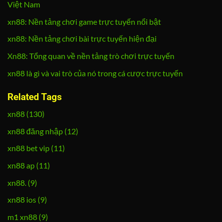
Việt Nam
xn88: Nền tảng chơi game trực tuyến nổi bật
xn88: Nền tảng chơi bài trực tuyến hiện đại
Xn88: Tổng quan về nền tảng trò chơi trực tuyến
xn88 là gì và vai trò của nó trong cá cược trực tuyến
Related Tags
xn88 (130)
xn88 đăng nhập (12)
xn88 bet vip (11)
xn88 ap (11)
xn88. (9)
xn88 ios (9)
m1 xn88 (9)