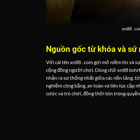
xn88 . co
Nguồn gốc từ khóa và sứ
Với cái tên xn88 . com gợi mở niềm tin và s
cộng đồng người chơi. Dòng chữ xn88 bshrf
nhận ra sự thống nhất giữa các nền tảng, từ 
nghiệm công bằng, an toàn và liên tục cập n
cược và trò chơi, đồng thời tôn trọng quyền