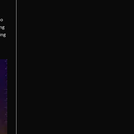
ho
ựng
ũng