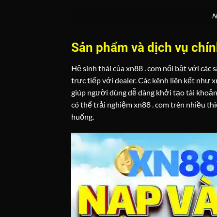
N
Sản phẩm và dịch vụ chín
Hệ sinh thái của xn88 . com nổi bật với các 
trực tiếp với dealer. Các kênh liên kết như x
giúp người dùng dễ dàng khởi tạo tài khoản
có thể trải nghiệm xn88 . com trên nhiều thi
huống.