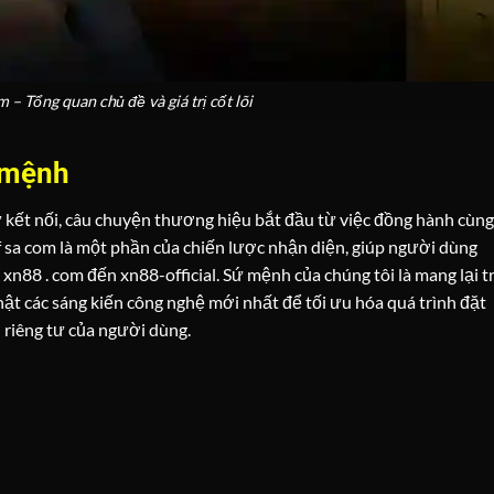
m – Tổng quan chủ đề và giá trị cốt lõi
 mệnh
ự kết nối, câu chuyện thương hiệu bắt đầu từ việc đồng hành cùng
 sa com là một phần của chiến lược nhận diện, giúp người dùng
xn88 . com đến xn88-official. Sứ mệnh của chúng tôi là mang lại t
hật các sáng kiến công nghệ mới nhất để tối ưu hóa quá trình đặt
 riêng tư của người dùng.