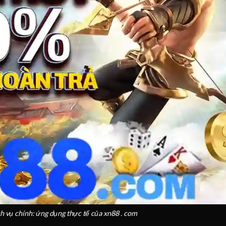
h vụ chính: ứng dụng thực tế của xn88 . com