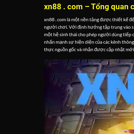
xn88 . com – Tổng quan chủ
xn88 . com là một nền tảng được thiết kế để 
người chơi. Với định hướng tập trung vào s
một hệ sinh thái cho phép người dùng tiếp 
nhấn mạnh sự hiện diện của các kênh thông 
thực nguồn gốc và nhận được cập nhật mới