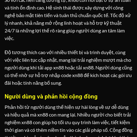
và tính ổn định cao. Hệ sinh thái được xây dựng với công
nghệ bảo mật tiên tiến và tuân thủ chuẩn quốc tế. Tốc độ xử
lý nhanh, khả năng mở rộng linh hoạt và hỗ trợ kỹ thuật
24/7 là những lợi thế rõ ràng giúp người dùng an tâm làm
việc.
Độ tương thích cao với nhiều thiết bị và trình duyệt, cùng
với việc liên tục cập nhật, mang lại trải nghiệm mượt mà cho
người dùng khi tải app xn88 hoặc tải xn88. Người dùng cũng
có thể nhờ sự hỗ trợ nhập code xn88 để kích hoạt các gói ưu
đãi hoặc tính năng bổ sung.
Người dùng và phản hồi cộng đồng
Phản hồi từ người dùng thể hiện sự hài lòng về sự dễ dùng
và hiệu quả mà xn88 con mang lại. Nhiều người cho biết trải
nghiệm xn88 con giúp họ tối ưu quy trình làm việc, tiết kiệm
thời gian và có thêm niềm tin vào các giải pháp số. Cộng đồng