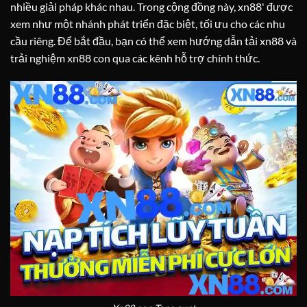
nhiều giải pháp khác nhau. Trong cộng đồng này, xn88' được
xem như một nhánh phát triển đặc biệt, tối ưu cho các nhu
cầu riêng. Để bắt đầu, bạn có thể xem hướng dẫn tải xn88 và
trải nghiệm xn88 con qua các kênh hỗ trợ chính thức.