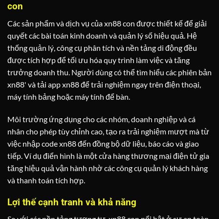
con
Các sản phẩm và dịch vụ của xn88 con được thiết kế để giải
quyết các bài toán kinh doanh và quản lý số hiệu quả. Hệ
thống quản lý, công cụ phân tích và nền tảng di động đều
được tích hợp để tối ưu hóa quy trình làm việc và tăng
trưởng doanh thu. Người dùng có thể tìm hiểu các phiên bản
xn88' và tải app xn88 để trải nghiệm ngay trên điện thoại,
máy tính bảng hoặc máy tính để bàn.
Môi trường ứng dụng cho các nhóm, doanh nghiệp và cá
nhân cho phép tùy chỉnh cao, tạo ra trải nghiệm mượt mà từ
việc nhập code xn88 đến đồng bộ dữ liệu, báo cáo và giao
tiếp. Ví dụ điển hình là một cửa hàng thương mại điện tử gia
tăng hiệu quả vận hành nhờ các công cụ quản lý khách hàng
và thanh toán tích hợp.
Lợi thế cạnh tranh và khả năng
So với các nền tảng tương tự, xn88 con nổi bật ở sự an toàn