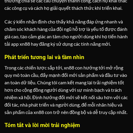
thường chia sẻ các câu chuyện thành công, cách họ khai thác
các công cụ và cách họ giải quyết thách thức khi triển khai.
Các ý kiến nhận định cho thấy khả năng đáp ứng nhanh và
chăm sóc khách hàng của đội ngũ hỗ trợ là yếu tố được đánh
giá cao, tạo cảm giác an tâm cho người dùng khi họ tiến hành
tải app xn88 hay đăng ký sử dụng các tính năng mới.
Phát triển tương lai và tầm nhìn
Trong các chiến lược sắp tới, xn88 con hướng tới mở rộng
quy mô toàn cầu, đẩy mạnh đổi mới sản phẩm và đầu tư vào
an toàn dữ liệu. Chúng tôi cam kết mang lại trải nghiệm tốt
hơn cho cộng đồng người dùng với sự minh bạch và trách
nhiệm xã hội. Định hướng đổi mới sẽ kết nối sâu hơn với các
đối tác, nhà phát triển và người dùng, để mỗi nhãn hiệu và
sản phẩm của xn88 con trở nên đồng bộ và dễ truy cập nhất.
Tóm tắt và lời mời trải nghiệm