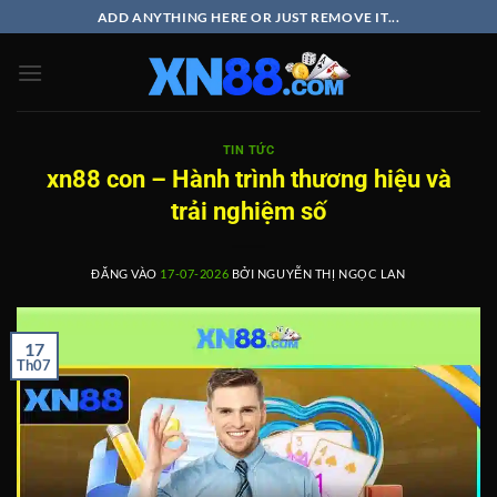
Bỏ
ADD ANYTHING HERE OR JUST REMOVE IT...
qua
nội
dung
TIN TỨC
xn88 con – Hành trình thương hiệu và
trải nghiệm số
ĐĂNG VÀO
17-07-2026
BỞI
NGUYỄN THỊ NGỌC LAN
17
Th07