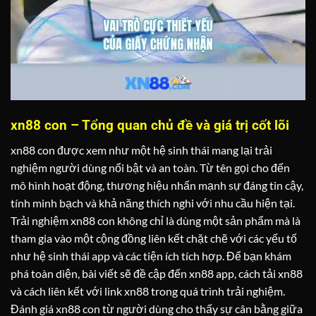
xn88 con – Tổng quan chủ đề và giá trị cốt lõi
xn88 con được xem như một hệ sinh thái mang lại trải
nghiệm người dùng nổi bật và an toàn. Từ tên gọi cho đến
mô hình hoạt động, thương hiệu nhấn mạnh sự đáng tin cậy,
tính minh bạch và khả năng thích nghi với nhu cầu hiện tại.
Trải nghiệm xn88 con không chỉ là dùng một sản phẩm mà là
tham gia vào một cộng đồng liên kết chặt chẽ với các yếu tố
như hệ sinh thái app và các tiện ích tích hợp. Để bạn khám
phá toàn diện, bài viết sẽ đề cập đến xn88 app, cách tải xn88
và cách liên kết với link xn88 trong quá trình trải nghiệm.
Đánh giá xn88 con từ người dùng cho thấy sự cân bằng giữa