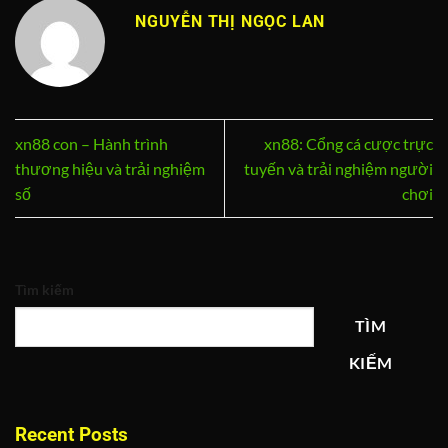
NGUYỄN THỊ NGỌC LAN
xn88 con – Hành trình
xn88: Cổng cá cược trực
thương hiệu và trải nghiệm
tuyến và trải nghiệm người
số
chơi
Tìm kiếm
TÌM
KIẾM
Recent Posts