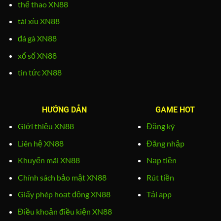
thể thao XN88
tài xỉu XN88
đá gà XN88
xổ số XN88
tin tức XN88
HƯỚNG DẪN
GAME HOT
Giới thiệu XN88
Đăng ký
Liên hệ XN88
Đăng nhập
Khuyến mãi XN88
Nạp tiền
Chính sách bảo mật XN88
Rút tiền
Giấy phép hoạt động XN88
Tải app
Điều khoản điều kiện XN88