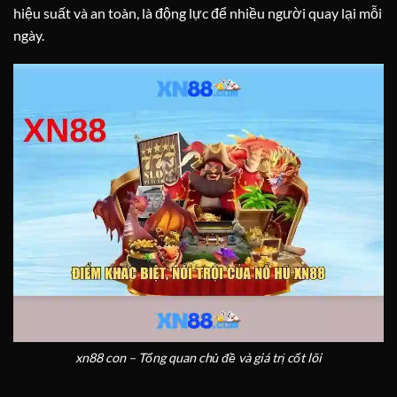
hiệu suất và an toàn, là động lực để nhiều người quay lại mỗi
ngày.
xn88 con – Tổng quan chủ đề và giá trị cốt lõi