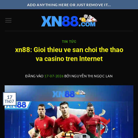
Bỏ
ADD ANYTHING HERE OR JUST REMOVE IT...
qua
nội
dung
TIN TỨC
xn88: Gioi thieu ve san choi the thao
va casino tren Internet
ĐĂNG VÀO
17-07-2026
BỞI
NGUYỄN THỊ NGỌC LAN
17
Th07