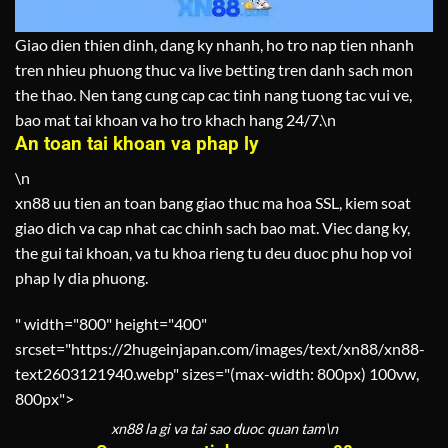
Giao dien thien dinh, dang ky nhanh, ho tro nap tien nhanh
tren nhieu phuong thuc va live betting tren danh sach mon
the thao. Nen tang cung cap cac tinh nang tuong tac vui ve,
bao mat tai khoan va ho tro khach hang 24/7.
\n
An toan tai khoan va phap ly
\n
xn88 uu tien an toan bang giao thuc ma hoa SSL, kiem soat
giao dich va cap nhat cac chinh sach bao mat. Viec dang ky,
the gui tai khoan, va tu khoa rieng tu deu duoc phu hop voi
phap ly dia phuong.
" width="800" height="400"
srcset="https://2hugeinjapan.com/images/text/xn88/xn88-
text2603121940.webp" sizes="(max-width: 800px) 100vw,
800px">
xn88 la gi va tai sao duoc quan tam\n