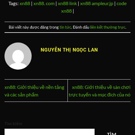
Tags:
xn88
|
xn88. com
|
xn88 link
|
xn88 ampleur.jp
|
code
xn88
|
Bài viết này được đăng trong
tin tức
. Đánh dấu
liên kết thường trực
.
NGUYỄN THỊ NGỌC LAN
xn88: Giới thiệu về nền tảng
xn88: Giới thiệu về sàn chơi
và các sản phẩm
trực tuyến và mục đích của nó
Tìm kiếm
TÌM