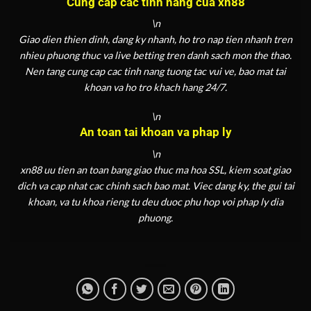
Cung cap cac tinh nang cua xn88
\n
Giao dien thien dinh, dang ky nhanh, ho tro nap tien nhanh tren
nhieu phuong thuc va live betting tren danh sach mon the thao.
Nen tang cung cap cac tinh nang tuong tac vui ve, bao mat tai
khoan va ho tro khach hang 24/7.
\n
An toan tai khoan va phap ly
\n
xn88 uu tien an toan bang giao thuc ma hoa SSL, kiem soat giao
dich va cap nhat cac chinh sach bao mat. Viec dang ky, the gui tai
khoan, va tu khoa rieng tu deu duoc phu hop voi phap ly dia
phuong.