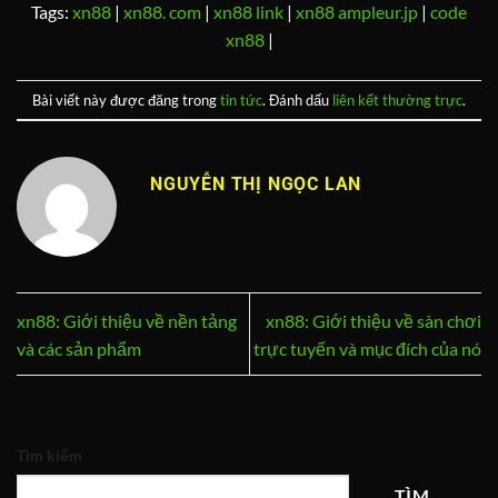
Tags:
xn88
|
xn88. com
|
xn88 link
|
xn88 ampleur.jp
|
code
xn88
|
Bài viết này được đăng trong
tin tức
. Đánh dấu
liên kết thường trực
.
NGUYỄN THỊ NGỌC LAN
xn88: Giới thiệu về nền tảng
xn88: Giới thiệu về sàn chơi
và các sản phẩm
trực tuyến và mục đích của nó
Tìm kiếm
TÌM