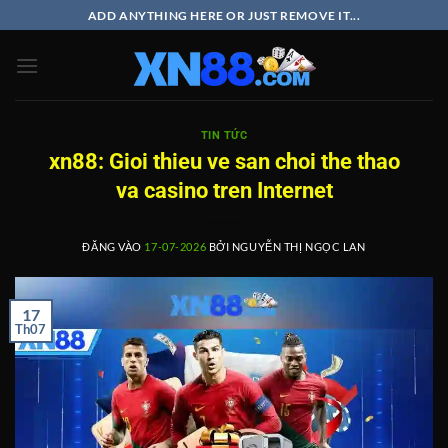
Bỏ
ADD ANYTHING HERE OR JUST REMOVE IT...
qua
nội
dung
TIN TỨC
xn88: Gioi thieu ve san choi the thao
va casino tren Internet
ĐĂNG VÀO
17-07-2026
BỞI
NGUYỄN THỊ NGỌC LAN
17
Th07