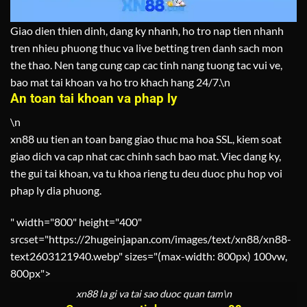
Giao dien thien dinh, dang ky nhanh, ho tro nap tien nhanh
tren nhieu phuong thuc va live betting tren danh sach mon
the thao. Nen tang cung cap cac tinh nang tuong tac vui ve,
bao mat tai khoan va ho tro khach hang 24/7.
\n
An toan tai khoan va phap ly
\n
xn88 uu tien an toan bang giao thuc ma hoa SSL, kiem soat
giao dich va cap nhat cac chinh sach bao mat. Viec dang ky,
the gui tai khoan, va tu khoa rieng tu deu duoc phu hop voi
phap ly dia phuong.
" width="800" height="400"
srcset="https://2hugeinjapan.com/images/text/xn88/xn88-
text2603121940.webp" sizes="(max-width: 800px) 100vw,
800px">
xn88 la gi va tai sao duoc quan tam\n