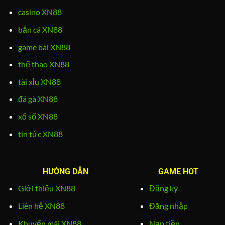
casino XN88
bắn cá XN88
game bài XN88
thể thao XN88
tài xỉu XN88
đá gà XN88
xổ số XN88
tin tức XN88
HƯỚNG DẪN
GAME HOT
Giới thiệu XN88
Đăng ký
Liên hệ XN88
Đăng nhập
Khuyến mãi XN88
Nạp tiền