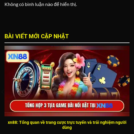
Không có bình luận nào để hiển thị.
BÀI VIẾT MỚI CẬP NHẬT
xn88: Tổng quan về trang cược trực tuyến và trải nghiệm người
dùng