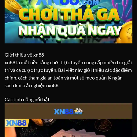
Giới thiệu về xn88
xn88 là một nền tảng chơi trực tuyến cung cấp nhiều trò giải
trí và cá cược trực tuyến. Bài viết này giới thiệu các đặc điểm
chính, cách tham gia an toàn và một số mẹo quản lý ngân
sách khi trải nghiệm xn88.
Các tính năng nổi bật