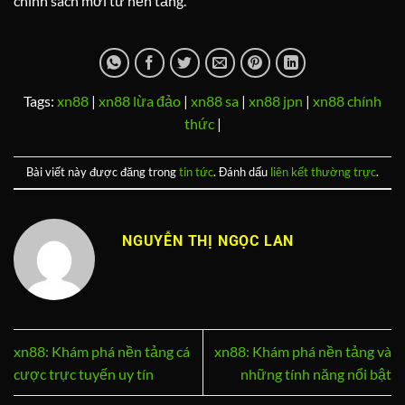
chính sách mới từ nền tảng.
Tags:
xn88
|
xn88 lừa đảo
|
xn88 sa
|
xn88 jpn
|
xn88 chính
thức
|
Bài viết này được đăng trong
tin tức
. Đánh dấu
liên kết thường trực
.
NGUYỄN THỊ NGỌC LAN
xn88: Khám phá nền tảng cá
xn88: Khám phá nền tảng và
cược trực tuyến uy tín
những tính năng nổi bật