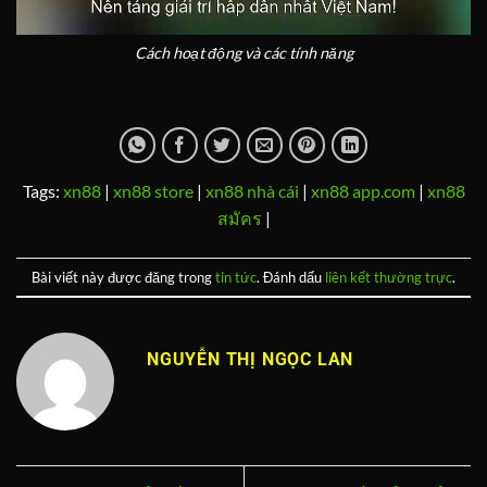
Cách hoạt động và các tính năng
Tags:
xn88
|
xn88 store
|
xn88 nhà cái
|
xn88 app.com
|
xn88
สมัคร
|
Bài viết này được đăng trong
tin tức
. Đánh dấu
liên kết thường trực
.
NGUYỄN THỊ NGỌC LAN