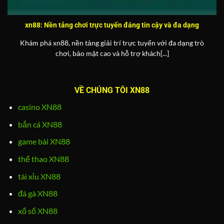
xn88: Nền tảng chơi trực tuyến đáng tin cậy và đa dạng
Khám phá xn88, nền tảng giải trí trực tuyến với đa dạng trò
chơi, bảo mật cao và hỗ trợ khách[...]
VỀ CHÚNG TÔI XN88
casino XN88
bắn cá XN88
game bài XN88
thể thao XN88
tài xỉu XN88
đá gà XN88
xổ số XN88