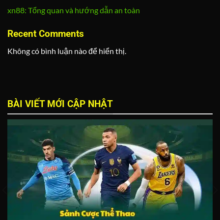
xn88: Tổng quan và hướng dẫn an toàn
Recent Comments
Không có bình luận nào để hiển thị.
BÀI VIẾT MỚI CẬP NHẬT