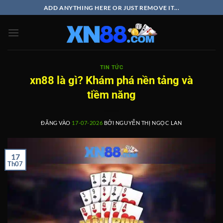
Bỏ
ADD ANYTHING HERE OR JUST REMOVE IT...
qua
nội
dung
TIN TỨC
xn88 là gì? Khám phá nền tảng và
tiềm năng
ĐĂNG VÀO
17-07-2026
BỞI
NGUYỄN THỊ NGỌC LAN
17
Th07