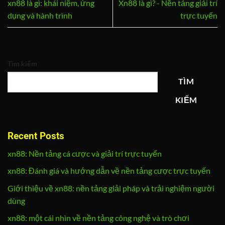
xn88 là gì: khái niệm, ứng
Xn88 là gì? - Nền tảng giải trí
dụng và hành trình
trực tuyến
Tìm kiếm
TÌM
KIẾM
Recent Posts
xn88: Nền tảng cá cược và giải trí trực tuyến
xn88: Đánh giá và hướng dẫn về nền tảng cược trực tuyến
Giới thiệu về xn88: nền tảng giải pháp và trải nghiệm người
dùng
xn88: một cái nhìn về nền tảng công nghệ và trò chơi