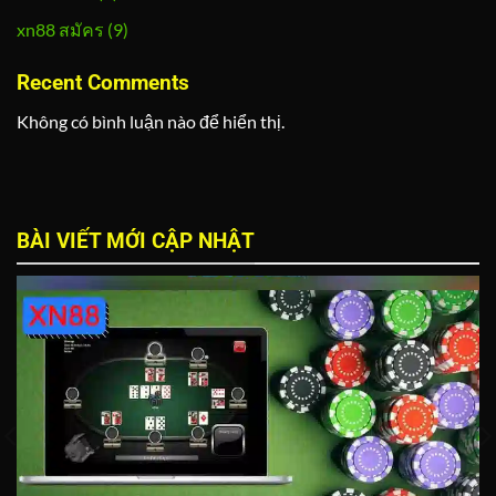
xn88 สมัคร (9)
Recent Comments
Không có bình luận nào để hiển thị.
BÀI VIẾT MỚI CẬP NHẬT