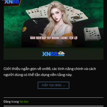
Giới thiệu ngắn gọn về xn88, các tính năng chính và cách
người dùng có thể tận dụng nền tảng này.
TIẾP TỤC ĐỌC
→
Đăng trong
tin tức