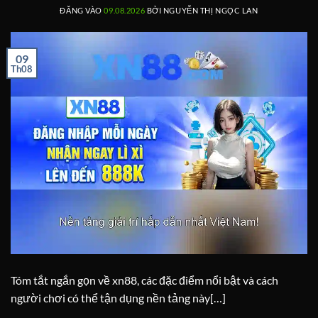
ĐĂNG VÀO
09.08.2026
BỞI
NGUYỄN THỊ NGỌC LAN
09
Th08
Tóm tắt ngắn gọn về xn88, các đặc điểm nổi bật và cách
người chơi có thể tận dụng nền tảng này[…]