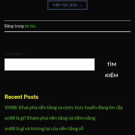
TIẾP TỤC ĐỌC
→
Đăng trong
tin tức
Tìm kiếm
TÌM
KIẾM
Recent Posts
XN88: Khai phá nền tảng cá cược trực tuyến đáng tin cậy
xn88 là gì? Khám phá nền tảng và tiềm năng
xn88 là gì và tương lai của nền tảng số