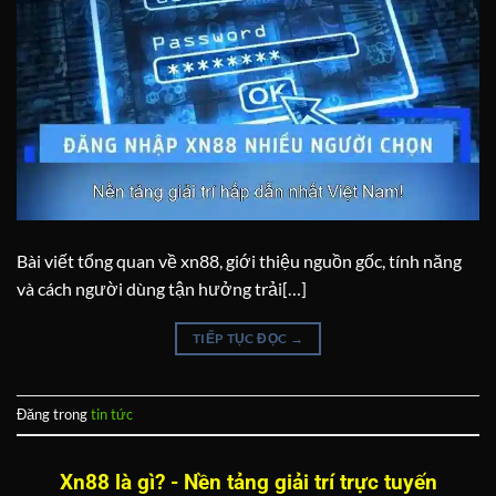
Bài viết tổng quan về xn88, giới thiệu nguồn gốc, tính năng
và cách người dùng tận hưởng trải[…]
TIẾP TỤC ĐỌC
→
Đăng trong
tin tức
Xn88 là gì? - Nền tảng giải trí trực tuyến