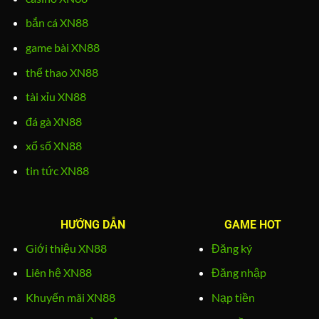
bắn cá XN88
game bài XN88
thể thao XN88
tài xỉu XN88
đá gà XN88
xổ số XN88
tin tức XN88
HƯỚNG DẪN
GAME HOT
Giới thiệu XN88
Đăng ký
Liên hệ XN88
Đăng nhập
Khuyến mãi XN88
Nạp tiền