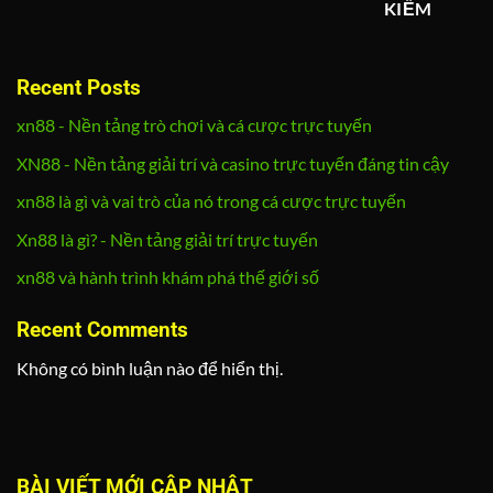
KIẾM
Recent Posts
xn88 - Nền tảng trò chơi và cá cược trực tuyến
XN88 - Nền tảng giải trí và casino trực tuyến đáng tin cậy
xn88 là gì và vai trò của nó trong cá cược trực tuyến
Xn88 là gì? - Nền tảng giải trí trực tuyến
xn88 và hành trình khám phá thế giới số
Recent Comments
Không có bình luận nào để hiển thị.
BÀI VIẾT MỚI CẬP NHẬT