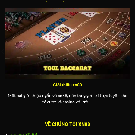
Giới thiệu xn88
Một bài giới thiệu ngắn về xn88, nền tảng giải trí trực tuyến cho
cá cược và casino với trò[...]
VỀ CHÚNG TÔI XN88
casino XN88