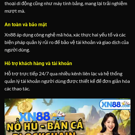
thoại di động cũng như máy tính bảng, mang lại trải nghiệm
mượt mà.
An toàn và bảo mật
Xn88 áp dụng công nghệ mã hóa, xác thực hai yếu tố và các
biện pháp quản lý rủi ro để bảo vệ tài khoản và giao dịch của
người dùng.
Hỗ trợ khách hàng và tài khoản
Hỗ trợ trực tiếp 24/7 qua nhiều kênh liên lạc và hệ thống
quản lý tài khoản người dùng được thiết kế để đơn giản hóa
các thao tác.