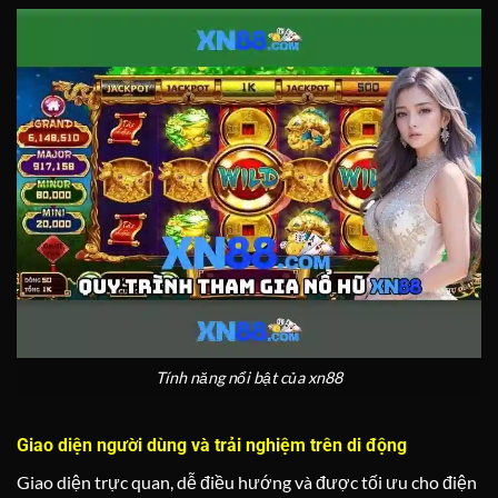
Tính năng nổi bật của xn88
Giao diện người dùng và trải nghiệm trên di động
Giao diện trực quan, dễ điều hướng và được tối ưu cho điện