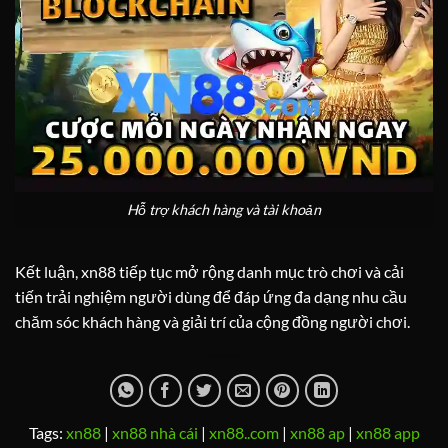
Hỗ trợ khách hàng và tài khoản
Kết luận, xn88 tiếp tục mở rộng danh mục trò chơi và cải
tiến trải nghiệm người dùng để đáp ứng đa dạng nhu cầu
chăm sóc khách hàng và giải trí của cộng đồng người chơi.
Tags:
xn88
|
xn88 nhà cái
|
xn88..com
|
xn88 ap
|
xn88 app