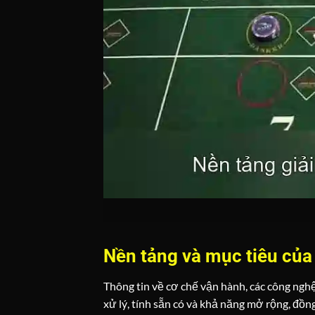
Nền tảng và mục tiêu của
Thông tin về cơ chế vận hành, các công ngh
xử lý, tính sẵn có và khả năng mở rộng, đồ