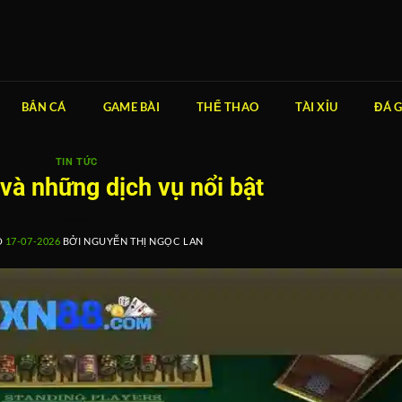
BẮN CÁ
GAME BÀI
THỂ THAO
TÀI XỈU
ĐÁ 
TIN TỨC
 và những dịch vụ nổi bật
O
17-07-2026
BỞI
NGUYỄN THỊ NGỌC LAN