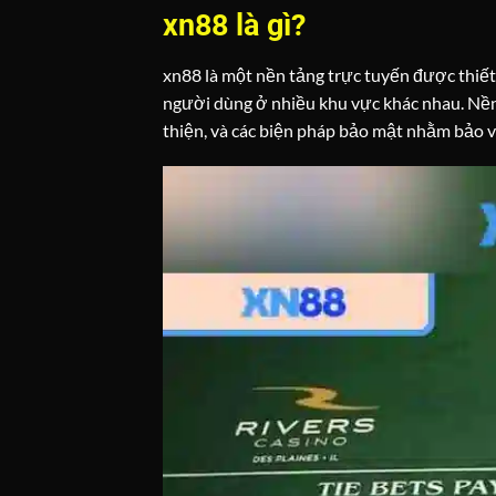
xn88 là gì?
xn88 là một nền tảng trực tuyến được thiết k
người dùng ở nhiều khu vực khác nhau. Nền 
thiện, và các biện pháp bảo mật nhằm bảo vệ