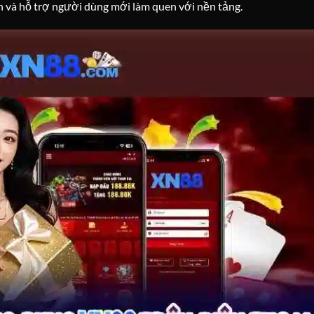
h và hỗ trợ người dùng mới làm quen với nền tảng.