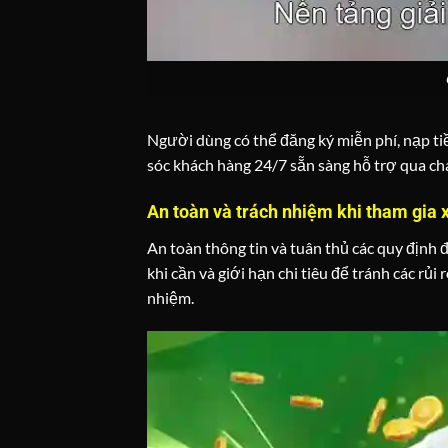
Người dùng có thể đăng ký miễn phí, nạp t
sóc khách hàng 24/7 sẵn sàng hỗ trợ qua chat
An toàn và trách nhiệm khi tham gia 
An toàn thông tin và tuân thủ các quy định
khi cần và giới hạn chi tiêu để tránh các rủi
nhiệm.