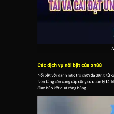
N
Các dịch vụ nổi bật của xn88
Nổi bật với danh mục trò chơi đa dạng, từ cá
Nền tảng còn cung cấp công cụ quản lý tài k
đảm bảo kết quả công bằng.