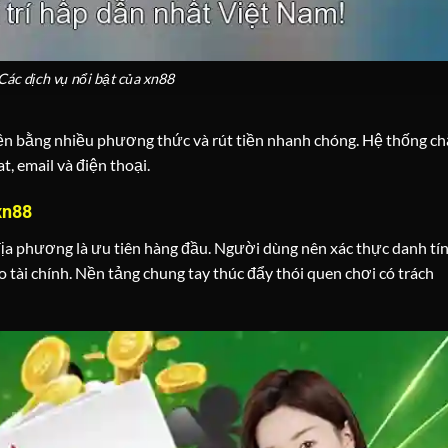
Các dịch vụ nổi bật của xn88
iền bằng nhiều phương thức và rút tiền nhanh chóng. Hệ thống c
, email và điện thoại.
xn88
 địa phương là ưu tiên hàng đầu. Người dùng nên xác thực danh tí
 ro tài chính. Nền tảng chung tay thúc đẩy thói quen chơi có trách