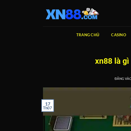
Bỏ
qua
nội
dung
TRANG CHỦ
CASINO
xn88 là gì
ĐĂNG VÀ
17
Th07