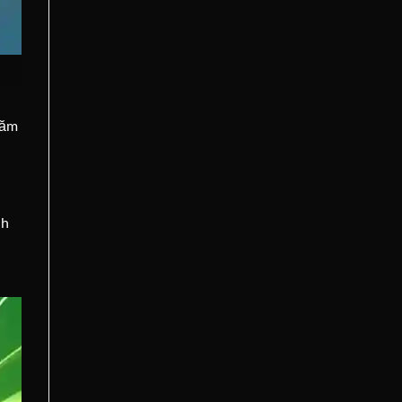
hăm
nh