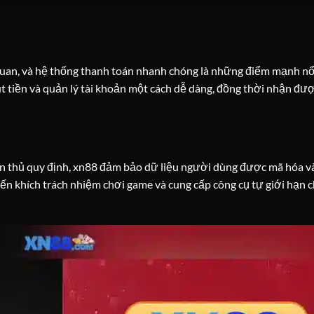
 quan, và hệ thống thanh toán nhanh chóng là những điểm mạnh nổ
út tiền và quản lý tài khoản một cách dễ dàng, đồng thời nhận đư
ân thủ quy định, xn88 đảm bảo dữ liệu người dùng được mã hóa v
yến khích trách nhiệm chơi game và cung cấp công cụ tự giới hạn 