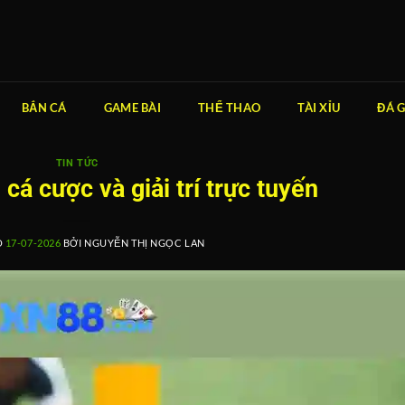
BẮN CÁ
GAME BÀI
THỂ THAO
TÀI XỈU
ĐÁ 
TIN TỨC
cá cược và giải trí trực tuyến
O
17-07-2026
BỞI
NGUYỄN THỊ NGỌC LAN