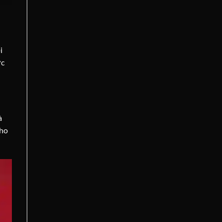
i
ợc
à
cho