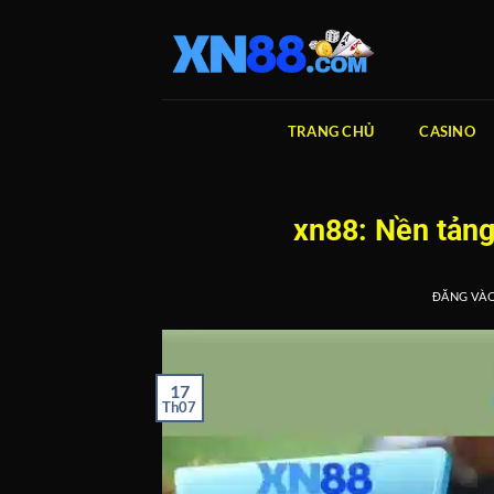
Bỏ
qua
nội
dung
TRANG CHỦ
CASINO
xn88: Nền tảng 
ĐĂNG VÀ
17
Th07