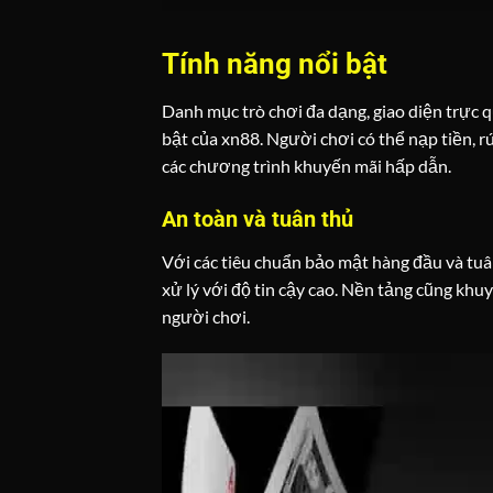
Tính năng nổi bật
Danh mục trò chơi đa dạng, giao diện trực
bật của xn88. Người chơi có thể nạp tiền, r
các chương trình khuyến mãi hấp dẫn.
An toàn và tuân thủ
Với các tiêu chuẩn bảo mật hàng đầu và tu
xử lý với độ tin cậy cao. Nền tảng cũng khu
người chơi.