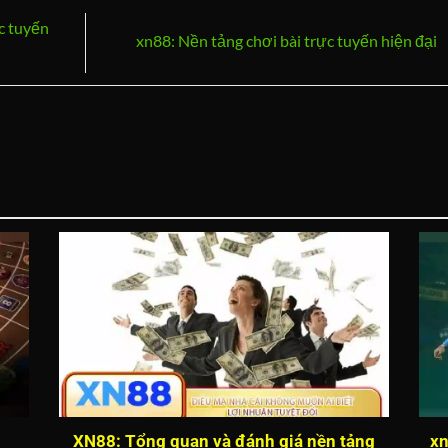
ực tuyến
xn88: Nền tảng chơi bài trực tuyến hiện đại
XN88: Tổng quan và đánh giá nền tảng
xn