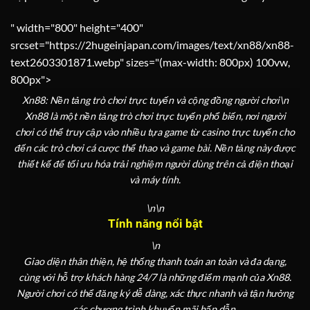
" width="800" height="400"
srcset="https://2hugeinjapan.com/images/text/xn88/xn88-
text2603301871.webp" sizes="(max-width: 800px) 100vw,
800px">
Xn88: Nền tảng trò chơi trực tuyến và cộng đồng người chơi\n
Xn88 là một nền tảng trò chơi trực tuyến phổ biến, nơi người
chơi có thể truy cập vào nhiều tựa game từ casino trực tuyến cho
đến các trò chơi cá cược thể thao và game bài. Nền tảng này được
thiết kế để tối ưu hóa trải nghiệm người dùng trên cả điện thoại
và máy tính.
\n\n
Tính năng nổi bật
\n
Giao diện thân thiện, hệ thống thanh toán an toàn và đa dạng,
cùng với hỗ trợ khách hàng 24/7 là những điểm mạnh của Xn88.
Người chơi có thể đăng ký dễ dàng, xác thực nhanh và tận hưởng
các chương trình khuyến mãi hấp dẫn.