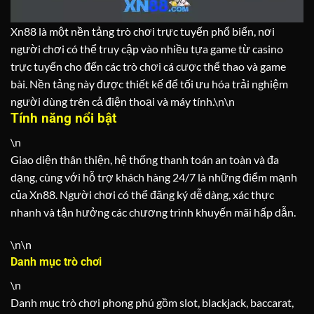
Xn88 là một nền tảng trò chơi trực tuyến phổ biến, nơi
người chơi có thể truy cập vào nhiều tựa game từ casino
trực tuyến cho đến các trò chơi cá cược thể thao và game
bài. Nền tảng này được thiết kế để tối ưu hóa trải nghiệm
người dùng trên cả điện thoại và máy tính.
\n\n
Tính năng nổi bật
\n
Giao diện thân thiện, hệ thống thanh toán an toàn và đa
dạng, cùng với hỗ trợ khách hàng 24/7 là những điểm mạnh
của Xn88. Người chơi có thể đăng ký dễ dàng, xác thực
nhanh và tận hưởng các chương trình khuyến mãi hấp dẫn.
\n\n
Danh mục trò chơi
\n
Danh mục trò chơi phong phú gồm slot, blackjack, baccarat,