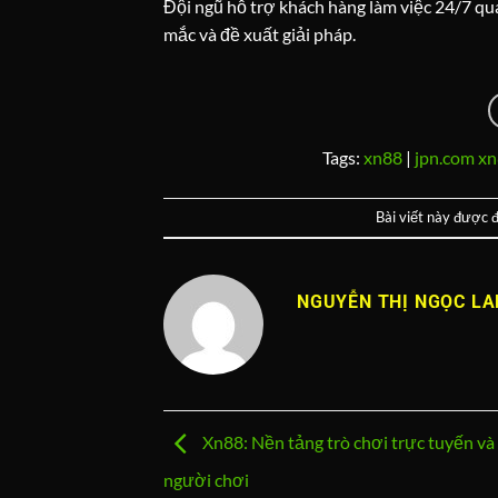
Đội ngũ hỗ trợ khách hàng làm việc 24/7 qua 
mắc và đề xuất giải pháp.
Tags:
xn88
|
jpn.com x
Bài viết này được 
NGUYỄN THỊ NGỌC LA
Xn88: Nền tảng trò chơi trực tuyến và
người chơi