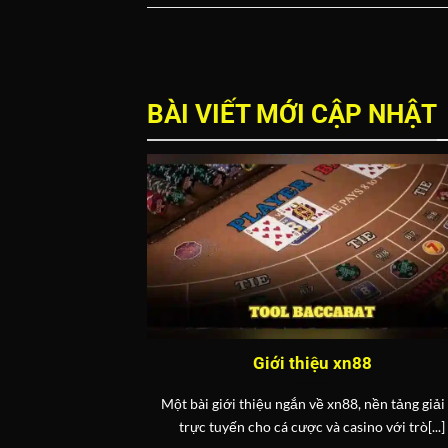
BÀI VIẾT MỚI CẬP NHẬT
n tảng trực
Giới thiệu xn88
Một bài giới thiệu ngắn về xn88, nền tảng giải 
n tảng trực tuyến
trực tuyến cho cá cược và casino với trò[...]
ịch sử, sản[...]