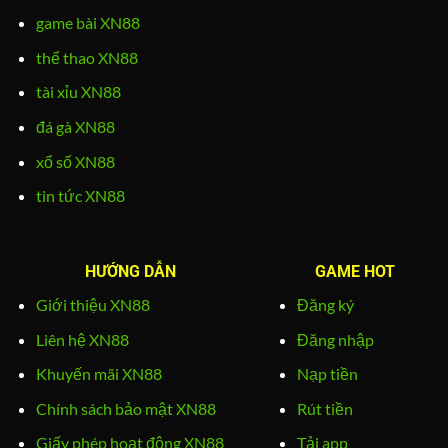
game bài XN88
thể thao XN88
tài xỉu XN88
đá gà XN88
xổ số XN88
tin tức XN88
HƯỚNG DẪN
GAME HOT
Giới thiệu XN88
Đăng ký
Liên hệ XN88
Đăng nhập
Khuyến mãi XN88
Nạp tiền
Chính sách bảo mật XN88
Rút tiền
Giấy phép hoạt động XN88
Tải app