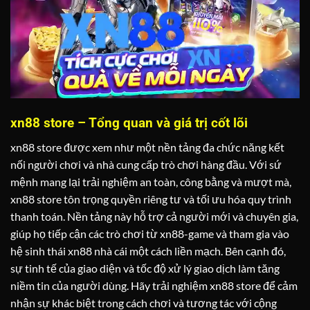
xn88 store – Tổng quan và giá trị cốt lõi
xn88 store được xem như một nền tảng đa chức năng kết
nối người chơi và nhà cung cấp trò chơi hàng đầu. Với sứ
mệnh mang lại trải nghiệm an toàn, công bằng và mượt mà,
xn88 store tôn trọng quyền riêng tư và tối ưu hóa quy trình
thanh toán. Nền tảng này hỗ trợ cả người mới và chuyên gia,
giúp họ tiếp cận các trò chơi từ xn88-game và tham gia vào
hệ sinh thái xn88 nhà cái một cách liền mạch. Bên cạnh đó,
sự tinh tế của giao diện và tốc độ xử lý giao dịch làm tăng
niềm tin của người dùng. Hãy trải nghiệm xn88 store để cảm
nhận sự khác biệt trong cách chơi và tương tác với cộng