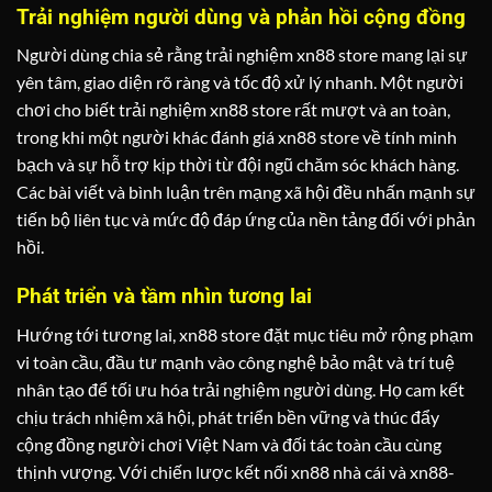
Trải nghiệm người dùng và phản hồi cộng đồng
Người dùng chia sẻ rằng trải nghiệm xn88 store mang lại sự
yên tâm, giao diện rõ ràng và tốc độ xử lý nhanh. Một người
chơi cho biết trải nghiệm xn88 store rất mượt và an toàn,
trong khi một người khác đánh giá xn88 store về tính minh
bạch và sự hỗ trợ kịp thời từ đội ngũ chăm sóc khách hàng.
Các bài viết và bình luận trên mạng xã hội đều nhấn mạnh sự
tiến bộ liên tục và mức độ đáp ứng của nền tảng đối với phản
hồi.
Phát triển và tầm nhìn tương lai
Hướng tới tương lai, xn88 store đặt mục tiêu mở rộng phạm
vi toàn cầu, đầu tư mạnh vào công nghệ bảo mật và trí tuệ
nhân tạo để tối ưu hóa trải nghiệm người dùng. Họ cam kết
chịu trách nhiệm xã hội, phát triển bền vững và thúc đẩy
cộng đồng người chơi Việt Nam và đối tác toàn cầu cùng
thịnh vượng. Với chiến lược kết nối xn88 nhà cái và xn88-