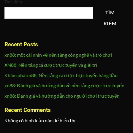
Tìm kiếm
TÌM
KIẾM
Recent Posts
xn88: một cái nhìn về nền tảng công nghệ và trò chơi
XN88: Nền tảng cá cược trực tuyến và giải trí
Khám phá xn88: Nền tảng cá cược trực tuyến hàng đầu
xn88: Đánh giá và hướng dẫn về nền tảng cược trực tuyến
xn88: Đánh giá và hướng dẫn cho người chơi trực tuyến
Recent Comments
Không có bình luận nào để hiển thị.