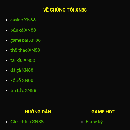
VỀ CHÚNG TÔI XN88
casino XN88
bắn cá XN88
game bài XN88
thể thao XN88
tài xỉu XN88
đá gà XN88
xổ số XN88
tin tức XN88
HƯỚNG DẪN
GAME HOT
Giới thiệu XN88
Đăng ký